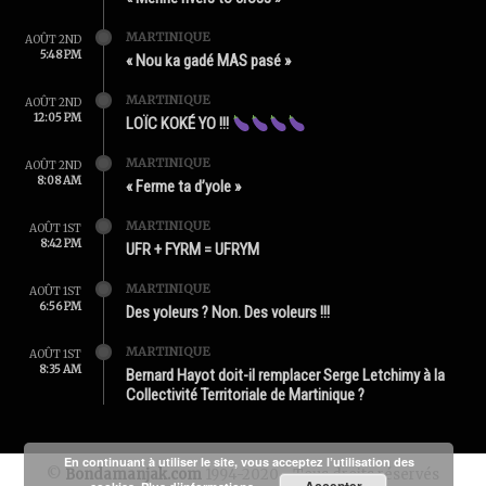
MARTINIQUE
AOÛT 2ND
5:48 PM
« Nou ka gadé MAS pasé »
MARTINIQUE
AOÛT 2ND
12:05 PM
LOÏC KOKÉ YO !!!
MARTINIQUE
AOÛT 2ND
8:08 AM
« Ferme ta d’yole »
MARTINIQUE
AOÛT 1ST
8:42 PM
UFR + FYRM = UFRYM
MARTINIQUE
AOÛT 1ST
6:56 PM
Des yoleurs ? Non. Des voleurs !!!
MARTINIQUE
AOÛT 1ST
8:35 AM
Bernard Hayot doit-il remplacer Serge Letchimy à la
Collectivité Territoriale de Martinique ?
En continuant à utiliser le site, vous acceptez l’utilisation des
©
Bondamanjak.com
1994-2020 - Tous droits réservés