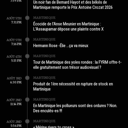
7:59 PM
Un noir fan de Bernard Hayot et des békés de
Martinique remporte le Prix Antoine Crozat 2026
MARTINIQUE
AOÛT 5TH
7:31 PM
Écocide de l’Anse Meunier en Martinique :
L’Assaupamar dépose une plainte contre X
MARTINIQUE
AOÛT 5TH
7:16 PM
Hermann Rose -Élie …ça va mieux
MARTINIQUE
AOÛT 4TH
5:15 PM
Tour de Martinique des yoles rondes : la FYRM offre-t-
elle gratuitement son trésor audiovisuel ?
MARTINIQUE
AOÛT 3RD
6:30 PM
Produit de 1ère nécessité en rupture de stock en
Martinique
MARTINIQUE
AOÛT 2ND
11:14 PM
En Martinique les pollueurs sont des ordures ? Non.
Des enculés-es !!!
MARTINIQUE
AOÛT 2ND
5:56 PM
« Mérine rivers to cross »