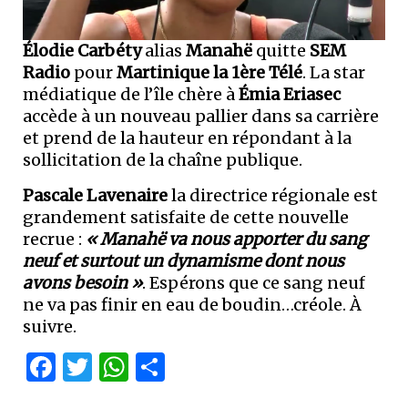
Élodie Carbéty
alias
Manahë
quitte
SEM
Radio
pour
Martinique la 1ère Télé
. La star
médiatique de l’île chère à
Émia Eriasec
accède à un nouveau pallier dans sa carrière
et prend de la hauteur en répondant à la
sollicitation de la chaîne publique.
Pascale Lavenaire
la directrice régionale est
grandement satisfaite de cette nouvelle
recrue :
« Manahë va nous apporter du sang
neuf et surtout un dynamisme dont nous
avons besoin »
. Espérons que ce sang neuf
ne va pas finir en eau de boudin…créole. À
suivre.
Facebook
Twitter
WhatsApp
Partager