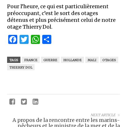
Pour l’heure, ce qui est particulièrement
préoccupant, c’est le sort des otages
détenus et plus précisément celui de notre
otage Thierry Dol.
Facebook
Twitter
WhatsApp
Partager
TAGS
FRANCE
GUERRE
HOLLANDE
MALI
OTAGES
THIERRY DOL
NEXT ARTICLE
A propos de la rencontre entre les marins-
pêcheurs et le ministre de la mer et de la