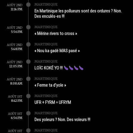
MARTINIQUE
AOÛT 2ND
11:14 PM
En Martinique les pollueurs sont des ordures ? Non.
Des enculés-es !!!
MARTINIQUE
AOÛT 2ND
5:56 PM
« Mérine rivers to cross »
MARTINIQUE
AOÛT 2ND
5:48 PM
« Nou ka gadé MAS pasé »
MARTINIQUE
AOÛT 2ND
12:05 PM
LOÏC KOKÉ YO !!!
MARTINIQUE
AOÛT 2ND
8:08 AM
« Ferme ta d’yole »
MARTINIQUE
AOÛT 1ST
8:42 PM
UFR + FYRM = UFRYM
MARTINIQUE
AOÛT 1ST
6:56 PM
Des yoleurs ? Non. Des voleurs !!!
MARTINIQUE
AOÛT 1ST