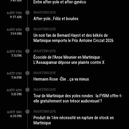
9:45 AM
Entre after-yole et after-gynéco
MARTINIQUE
AOÛT 7TH
9:37 AM
After-yole…Félix et bouées
MARTINIQUE
AOÛT 6TH
7:59 PM
Un noir fan de Bernard Hayot et des békés de
Martinique remporte le Prix Antoine Crozat 2026
MARTINIQUE
AOÛT 5TH
7:31 PM
Écocide de l’Anse Meunier en Martinique :
L’Assaupamar dépose une plainte contre X
MARTINIQUE
AOÛT 5TH
7:16 PM
Hermann Rose -Élie …ça va mieux
MARTINIQUE
AOÛT 4TH
5:15 PM
Tour de Martinique des yoles rondes : la FYRM offre-t-
elle gratuitement son trésor audiovisuel ?
MARTINIQUE
AOÛT 3RD
6:30 PM
Produit de 1ère nécessité en rupture de stock en
Martinique