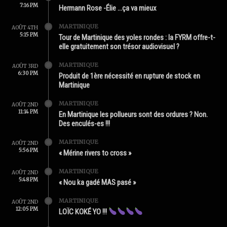
7:16 PM
Hermann Rose -Élie …ça va mieux
MARTINIQUE
AOÛT 4TH
5:15 PM
Tour de Martinique des yoles rondes : la FYRM offre-t-
elle gratuitement son trésor audiovisuel ?
MARTINIQUE
AOÛT 3RD
6:30 PM
Produit de 1ère nécessité en rupture de stock en
Martinique
MARTINIQUE
AOÛT 2ND
11:14 PM
En Martinique les pollueurs sont des ordures ? Non.
Des enculés-es !!!
MARTINIQUE
AOÛT 2ND
5:56 PM
« Mérine rivers to cross »
MARTINIQUE
AOÛT 2ND
5:48 PM
« Nou ka gadé MAS pasé »
MARTINIQUE
AOÛT 2ND
12:05 PM
LOÏC KOKÉ YO !!!