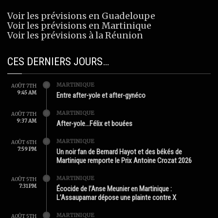
Voir les prévisions en Guadeloupe
Voir les prévisions en Martinique
Voir les prévisions à la Réunion
CES DERNIERS JOURS…
MARTINIQUE
AOÛT 7TH
9:45 AM
Entre after-yole et after-gynéco
MARTINIQUE
AOÛT 7TH
9:37 AM
After-yole…Félix et bouées
MARTINIQUE
AOÛT 6TH
7:59 PM
Un noir fan de Bernard Hayot et des békés de
Martinique remporte le Prix Antoine Crozat 2026
MARTINIQUE
AOÛT 5TH
7:31 PM
Écocide de l’Anse Meunier en Martinique :
L’Assaupamar dépose une plainte contre X
MARTINIQUE
AOÛT 5TH