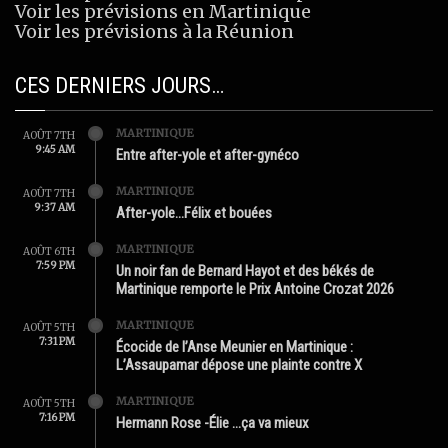
Voir les prévisions en Martinique
Voir les prévisions à la Réunion
CES DERNIERS JOURS…
MARTINIQUE
AOÛT 7TH
9:45 AM
Entre after-yole et after-gynéco
MARTINIQUE
AOÛT 7TH
9:37 AM
After-yole…Félix et bouées
MARTINIQUE
AOÛT 6TH
7:59 PM
Un noir fan de Bernard Hayot et des békés de
Martinique remporte le Prix Antoine Crozat 2026
MARTINIQUE
AOÛT 5TH
7:31 PM
Écocide de l’Anse Meunier en Martinique :
L’Assaupamar dépose une plainte contre X
MARTINIQUE
AOÛT 5TH
7:16 PM
Hermann Rose -Élie …ça va mieux