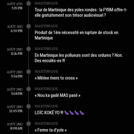
MARTINIQUE
AOÛT 4TH
5:15 PM
Tour de Martinique des yoles rondes : la FYRM offre-t-
elle gratuitement son trésor audiovisuel ?
MARTINIQUE
AOÛT 3RD
6:30 PM
Produit de 1ère nécessité en rupture de stock en
Martinique
MARTINIQUE
AOÛT 2ND
11:14 PM
En Martinique les pollueurs sont des ordures ? Non.
Des enculés-es !!!
MARTINIQUE
AOÛT 2ND
5:56 PM
« Mérine rivers to cross »
MARTINIQUE
AOÛT 2ND
5:48 PM
« Nou ka gadé MAS pasé »
MARTINIQUE
AOÛT 2ND
12:05 PM
LOÏC KOKÉ YO !!!
MARTINIQUE
AOÛT 2ND
8:08 AM
« Ferme ta d’yole »