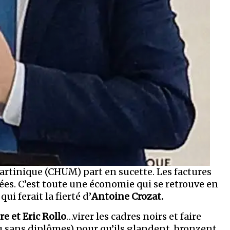
artinique (CHUM) part en sucette. Les factures
ées. C’est toute une économie qui se retrouve en
i ferait la fierté d’
Antoine Crozat.
re et Eric Rollo
…virer les cadres noirs et faire
u sans diplômes) pour qu’ils glandent, bronzent