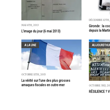
DÉCEMBRE 12TH,
MAI 6TH, 2013
Gironde : la coc
depuis la Marti
L'image du jour (6 mai 2013)
A LA UNE
AUJOURD'HUI
OCTOBRE 11TH, 2015
La vérité sur l'une des plus grosses
arnaques fiscales en outre-mer
OCTOBRE 3RD, 2
RÉSILIENCE ? 