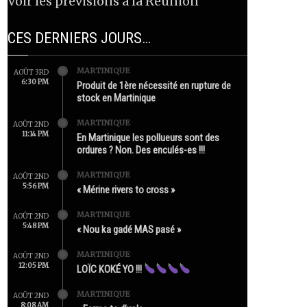
Voir les prévisions à la Réunion
CES DERNIERS JOURS…
MARTINIQUE
AOÛT 3RD
6:30 PM
Produit de 1ère nécessité en rupture de
stock en Martinique
MARTINIQUE
AOÛT 2ND
11:14 PM
En Martinique les pollueurs sont des
ordures ? Non. Des enculés-es !!!
MARTINIQUE
AOÛT 2ND
5:56 PM
« Mérine rivers to cross »
MARTINIQUE
AOÛT 2ND
5:48 PM
« Nou ka gadé MAS pasé »
MARTINIQUE
AOÛT 2ND
12:05 PM
LOÏC KOKÉ YO !!!
MARTINIQUE
AOÛT 2ND
8:08 AM