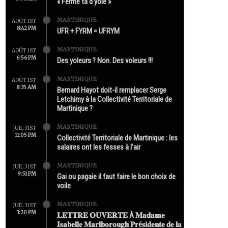
« Ferme ta d’yole »
MARTINIQUE
AOÛT 1ST
8:42 PM
UFR + FYRM = UFRYM
MARTINIQUE
AOÛT 1ST
6:56 PM
Des yoleurs ? Non. Des voleurs !!!
MARTINIQUE
AOÛT 1ST
8:35 AM
Bernard Hayot doit-il remplacer Serge
Letchimy à la Collectivité Territoriale de
Martinique ?
MARTINIQUE
JUIL 31ST
11:05 PM
Collectivité Territoriale de Martinique : les
salaires ont les fesses à l’air
MARTINIQUE
JUIL 31ST
9:51 PM
Gai ou pagaie il faut faire le bon choix de
voile
MARTINIQUE
JUIL 31ST
3:20 PM
𝐋𝐄𝐓𝐓𝐑𝐄 𝐎𝐔𝐕𝐄𝐑𝐓𝐄 À 𝐌𝐚𝐝𝐚𝐦𝐞
𝐈𝐬𝐚𝐛𝐞𝐥𝐥𝐞 𝐌𝐚𝐫𝐥𝐛𝐨𝐫𝐨𝐮𝐠𝐡 𝐏𝐫é𝐬𝐢𝐝𝐞𝐧𝐭𝐞 𝐝𝐞 𝐥𝐚