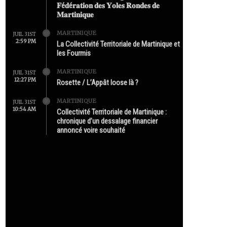
𝐅é𝐝é𝐫𝐚𝐭𝐢𝐨𝐧 𝐝𝐞𝐬 𝐘𝐨𝐥𝐞𝐬 𝐑𝐨𝐧𝐝𝐞𝐬 𝐝𝐞
𝐌𝐚𝐫𝐭𝐢𝐧𝐢𝐪𝐮𝐞
MARTINIQUE
JUIL 31ST
2:59 PM
La Collectivité Territoriale de Martinique et
les Fourmis
MARTINIQUE
JUIL 31ST
12:27 PM
Rosette / L’Appât loose là ?
MARTINIQUE
JUIL 31ST
10:54 AM
Collectivité Territoriale de Martinique :
chronique d’un dessalage financier
annoncé voire souhaité