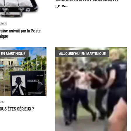
gens...
 2015
aïne arrivait par la Poste
nique
 EN MARTINIQUE
AUJOURD'HUI EN MARTINIQUE
024
VOUS ÊTES SÉRIEUX ?