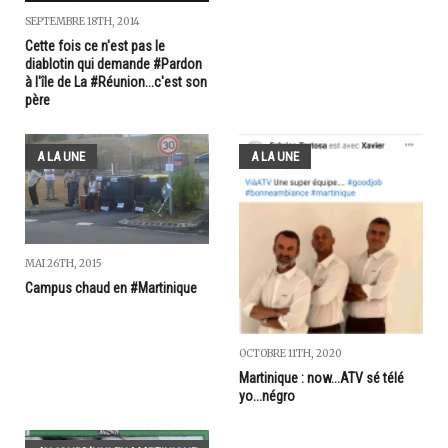
SEPTEMBRE 18TH, 2014
Cette fois ce n'est pas le
diablotin qui demande #Pardon
à l'île de La #Réunion...c'est son
père
A LA UNE
A LA UNE
MAI 26TH, 2015
Campus chaud en #Martinique
OCTOBRE 11TH, 2020
Martinique : now...ATV sé télé
yo...négro