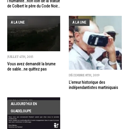
l'humanité...non loin de la statue
de Colbert le père du Code Noir...
A LA UNE
A LA UNE
JUILLET 4TH, 2015
Vous avez demandé la brume
de sable...ne quittez pas
DÉCEMBRE 8TH, 2019
L'erreur historique des
indépendantistes martiniquais
AUJOURD'HUI EN
GUADELOUPE