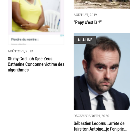
AOÛT 1ST, 2019
"Papy c'est là ?"
A LA UNE
AOÛT 21ST, 2019
Oh my God...oh Djee Zeus
Catherine Conconne victime des
algorithmes
DÉCEMBRE 30TH, 2020
Sébastien Lecornu...arrête de
faire ton Antoine...je t'en prie...