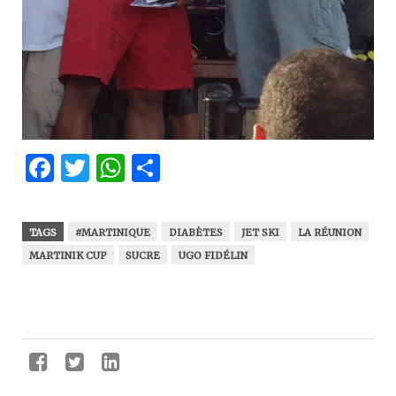
Facebook
Twitter
WhatsApp
Partager
TAGS
#MARTINIQUE
DIABÈTES
JET SKI
LA RÉUNION
MARTINIK CUP
SUCRE
UGO FIDÉLIN