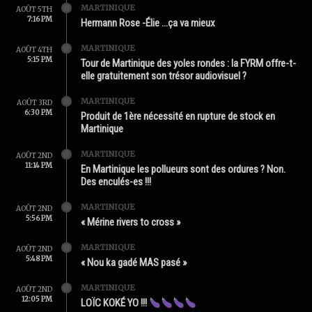
MARTINIQUE
AOÛT 5TH
7:16 PM
Hermann Rose -Élie …ça va mieux
MARTINIQUE
AOÛT 4TH
5:15 PM
Tour de Martinique des yoles rondes : la FYRM offre-t-
elle gratuitement son trésor audiovisuel ?
MARTINIQUE
AOÛT 3RD
6:30 PM
Produit de 1ère nécessité en rupture de stock en
Martinique
MARTINIQUE
AOÛT 2ND
11:14 PM
En Martinique les pollueurs sont des ordures ? Non.
Des enculés-es !!!
MARTINIQUE
AOÛT 2ND
5:56 PM
« Mérine rivers to cross »
MARTINIQUE
AOÛT 2ND
5:48 PM
« Nou ka gadé MAS pasé »
MARTINIQUE
AOÛT 2ND
12:05 PM
LOÏC KOKÉ YO !!!