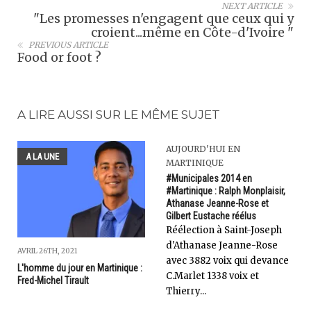
NEXT ARTICLE
"Les promesses n'engagent que ceux qui y
croient...même en Côte-d'Ivoire "
PREVIOUS ARTICLE
Food or foot ?
A LIRE AUSSI SUR LE MÊME SUJET
AUJOURD'HUI EN
A LA UNE
MARTINIQUE
#Municipales 2014 en
#Martinique : Ralph Monplaisir,
Athanase Jeanne-Rose et
Gilbert Eustache réélus
Réélection à Saint-Joseph
d'Athanase Jeanne-Rose
AVRIL 26TH, 2021
avec 3882 voix qui devance
L'homme du jour en Martinique :
C.Marlet 1338 voix et
Fred-Michel Tirault
Thierry...