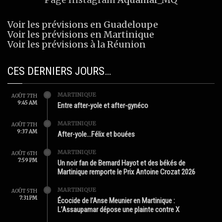
Voir les prévisions en Guadeloupe
Voir les prévisions en Martinique
Voir les prévisions à la Réunion
CES DERNIERS JOURS…
MARTINIQUE
AOÛT 7TH
9:45 AM
Entre after-yole et after-gynéco
MARTINIQUE
AOÛT 7TH
9:37 AM
After-yole…Félix et bouées
MARTINIQUE
AOÛT 6TH
7:59 PM
Un noir fan de Bernard Hayot et des békés de
Martinique remporte le Prix Antoine Crozat 2026
MARTINIQUE
AOÛT 5TH
7:31 PM
Écocide de l’Anse Meunier en Martinique :
L’Assaupamar dépose une plainte contre X