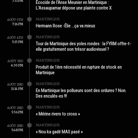
7:31 PM
Écocide de l’Anse Meunier en Martinique :
L’Assaupamar dépose une plainte contre X
MARTINIQUE
AOÛT 5TH
7:16 PM
Hermann Rose -Élie …ça va mieux
MARTINIQUE
AOÛT 4TH
5:15 PM
Tour de Martinique des yoles rondes : la FYRM offre-t-
elle gratuitement son trésor audiovisuel ?
MARTINIQUE
AOÛT 3RD
6:30 PM
Produit de 1ère nécessité en rupture de stock en
Martinique
MARTINIQUE
AOÛT 2ND
11:14 PM
En Martinique les pollueurs sont des ordures ? Non.
Des enculés-es !!!
MARTINIQUE
AOÛT 2ND
5:56 PM
« Mérine rivers to cross »
MARTINIQUE
AOÛT 2ND
5:48 PM
« Nou ka gadé MAS pasé »