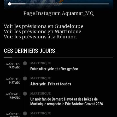
Page Instagram
Aquamar_MQ
Voir les prévisions en Guadeloupe
Voir les prévisions en Martinique
Voir les prévisions à la Réunion
CES DERNIERS JOURS…
MARTINIQUE
AOÛT 7TH
9:45 AM
Entre after-yole et after-gynéco
MARTINIQUE
AOÛT 7TH
9:37 AM
After-yole…Félix et bouées
MARTINIQUE
AOÛT 6TH
7:59 PM
Un noir fan de Bernard Hayot et des békés de
Martinique remporte le Prix Antoine Crozat 2026
MARTINIQUE
AOÛT 5TH