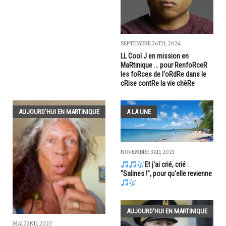
SEPTEMBRE 26TH, 2024
LL Cool J en mission en
MaRtinique ... pour RenfoRceR
les foRces de l'oRdRe dans le
cRise contRe la vie chèRe
AUJOURD'HUI EN MARTINIQUE
A LA UNE
NOVEMBRE 3RD, 2021
Et j'ai crié, crié :
"Salines !", pour qu'elle revienne
AUJOURD'HUI EN MARTINIQUE
MAI 22ND, 2023