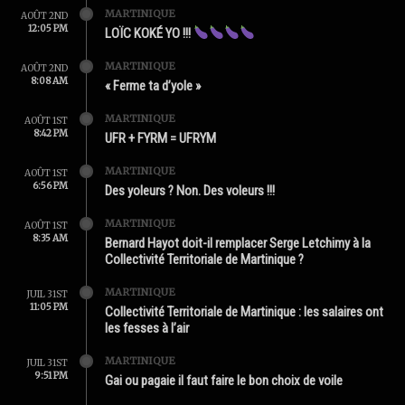
MARTINIQUE
AOÛT 2ND
12:05 PM
LOÏC KOKÉ YO !!!
MARTINIQUE
AOÛT 2ND
8:08 AM
« Ferme ta d’yole »
MARTINIQUE
AOÛT 1ST
8:42 PM
UFR + FYRM = UFRYM
MARTINIQUE
AOÛT 1ST
6:56 PM
Des yoleurs ? Non. Des voleurs !!!
MARTINIQUE
AOÛT 1ST
8:35 AM
Bernard Hayot doit-il remplacer Serge Letchimy à la
Collectivité Territoriale de Martinique ?
MARTINIQUE
JUIL 31ST
11:05 PM
Collectivité Territoriale de Martinique : les salaires ont
les fesses à l’air
MARTINIQUE
JUIL 31ST
9:51 PM
Gai ou pagaie il faut faire le bon choix de voile