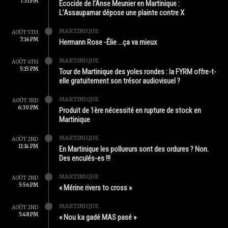
7:31 PM
Écocide de l’Anse Meunier en Martinique :
L’Assaupamar dépose une plainte contre X
MARTINIQUE
AOÛT 5TH
7:16 PM
Hermann Rose -Élie …ça va mieux
MARTINIQUE
AOÛT 4TH
5:15 PM
Tour de Martinique des yoles rondes : la FYRM offre-t-
elle gratuitement son trésor audiovisuel ?
MARTINIQUE
AOÛT 3RD
6:30 PM
Produit de 1ère nécessité en rupture de stock en
Martinique
MARTINIQUE
AOÛT 2ND
11:14 PM
En Martinique les pollueurs sont des ordures ? Non.
Des enculés-es !!!
MARTINIQUE
AOÛT 2ND
5:56 PM
« Mérine rivers to cross »
MARTINIQUE
AOÛT 2ND
5:48 PM
« Nou ka gadé MAS pasé »