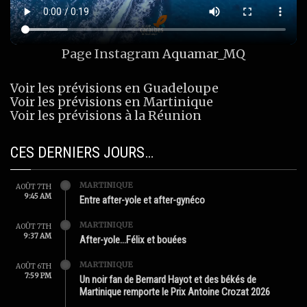
Page Instagram
Aquamar_MQ
Voir les prévisions en Guadeloupe
Voir les prévisions en Martinique
Voir les prévisions à la Réunion
CES DERNIERS JOURS…
MARTINIQUE
AOÛT 7TH
9:45 AM
Entre after-yole et after-gynéco
MARTINIQUE
AOÛT 7TH
9:37 AM
After-yole…Félix et bouées
MARTINIQUE
AOÛT 6TH
7:59 PM
Un noir fan de Bernard Hayot et des békés de
Martinique remporte le Prix Antoine Crozat 2026