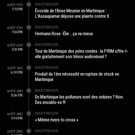
MARTINIQUE
AOÛT 5TH
7:31 PM
Écocide de l’Anse Meunier en Martinique :
L’Assaupamar dépose une plainte contre X
MARTINIQUE
AOÛT 5TH
7:16 PM
Hermann Rose -Élie …ça va mieux
MARTINIQUE
AOÛT 4TH
5:15 PM
Tour de Martinique des yoles rondes : la FYRM offre-t-
elle gratuitement son trésor audiovisuel ?
MARTINIQUE
AOÛT 3RD
6:30 PM
Produit de 1ère nécessité en rupture de stock en
Martinique
MARTINIQUE
AOÛT 2ND
11:14 PM
En Martinique les pollueurs sont des ordures ? Non.
Des enculés-es !!!
MARTINIQUE
AOÛT 2ND
5:56 PM
« Mérine rivers to cross »
MARTINIQUE
AOÛT 2ND