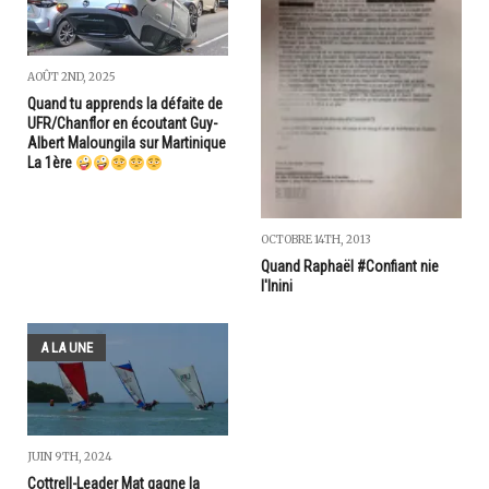
AOÛT 2ND, 2025
Quand tu apprends la défaite de
UFR/Chanflor en écoutant Guy-
Albert Maloungila sur Martinique
La 1ère
OCTOBRE 14TH, 2013
Quand Raphaël #Confiant nie
l'Inini
A LA UNE
JUIN 9TH, 2024
Cottrell-Leader Mat gagne la