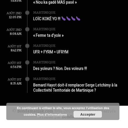
5:48 PM
« Nou ka gadé MAS pasé »
MARTINIQUE
AOÛT 2ND
12:05 PM
LOÏC KOKÉ YO !!!
MARTINIQUE
AOÛT 2ND
8:08 AM
« Ferme ta d’yole »
MARTINIQUE
AOÛT 1ST
8:42 PM
UFR + FYRM = UFRYM
MARTINIQUE
AOÛT 1ST
6:56 PM
Des yoleurs ? Non. Des voleurs !!!
MARTINIQUE
AOÛT 1ST
8:35 AM
Bernard Hayot doit-il remplacer Serge Letchimy à la
Collectivité Territoriale de Martinique ?
En continuant à utiliser le site, vous acceptez l’utilisation des
©
Bondamanjak.com
1994-2020 - Tous droits réservés
Accepter
cookies.
Plus d’informations
Produit par
Bondamanjak