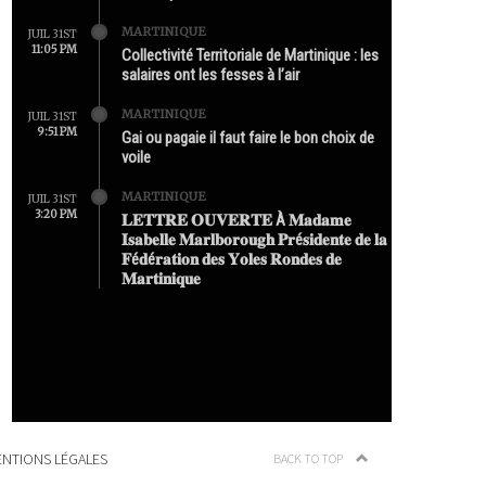
MARTINIQUE
JUIL 31ST
11:05 PM
Collectivité Territoriale de Martinique : les
salaires ont les fesses à l’air
MARTINIQUE
JUIL 31ST
9:51 PM
Gai ou pagaie il faut faire le bon choix de
voile
MARTINIQUE
JUIL 31ST
3:20 PM
𝐋𝐄𝐓𝐓𝐑𝐄 𝐎𝐔𝐕𝐄𝐑𝐓𝐄 À 𝐌𝐚𝐝𝐚𝐦𝐞
𝐈𝐬𝐚𝐛𝐞𝐥𝐥𝐞 𝐌𝐚𝐫𝐥𝐛𝐨𝐫𝐨𝐮𝐠𝐡 𝐏𝐫é𝐬𝐢𝐝𝐞𝐧𝐭𝐞 𝐝𝐞 𝐥𝐚
𝐅é𝐝é𝐫𝐚𝐭𝐢𝐨𝐧 𝐝𝐞𝐬 𝐘𝐨𝐥𝐞𝐬 𝐑𝐨𝐧𝐝𝐞𝐬 𝐝𝐞
𝐌𝐚𝐫𝐭𝐢𝐧𝐢𝐪𝐮𝐞
NTIONS LÉGALES
BACK TO TOP