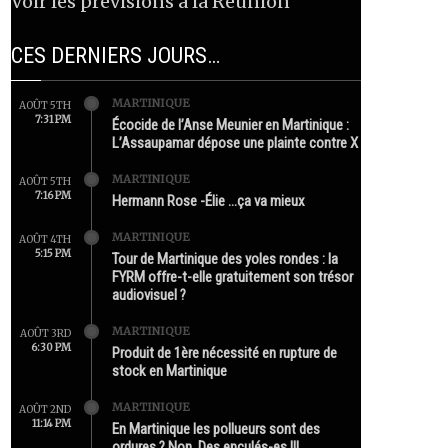
Voir les prévisions à la Réunion
CES DERNIERS JOURS…
MARTINIQUE
AOÛT 5TH
7:31 PM
Écocide de l’Anse Meunier en Martinique :
L’Assaupamar dépose une plainte contre X
MARTINIQUE
AOÛT 5TH
7:16 PM
Hermann Rose -Élie …ça va mieux
MARTINIQUE
AOÛT 4TH
5:15 PM
Tour de Martinique des yoles rondes : la
FYRM offre-t-elle gratuitement son trésor
audiovisuel ?
MARTINIQUE
AOÛT 3RD
6:30 PM
Produit de 1ère nécessité en rupture de
stock en Martinique
MARTINIQUE
AOÛT 2ND
11:14 PM
En Martinique les pollueurs sont des
ordures ? Non. Des enculés-es !!!