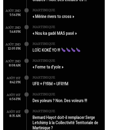
MARTINIQUE
AOÛT 2ND
5:56 PM
« Mérine rivers to cross »
MARTINIQUE
AOÛT 2ND
5:48 PM
« Nou ka gadé MAS pasé »
MARTINIQUE
AOÛT 2ND
12:05 PM
LOÏC KOKÉ YO !!!
MARTINIQUE
AOÛT 2ND
8:08 AM
« Ferme ta d’yole »
MARTINIQUE
AOÛT 1ST
8:42 PM
UFR + FYRM = UFRYM
MARTINIQUE
AOÛT 1ST
6:56 PM
Des yoleurs ? Non. Des voleurs !!!
MARTINIQUE
AOÛT 1ST
8:35 AM
Bernard Hayot doit-il remplacer Serge
Letchimy à la Collectivité Territoriale de
Martinique ?