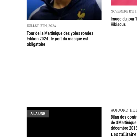
NOVEMBRE 11TH,
Image du jour 1
Hibiscus
JUILLET 17TH, 2024
Tour de la Martinique des yoles rondes
édition 2024 : le port du masque est
obligatoire
AUJOURD'HUI
A LA UNE
Bilan des contro
de #Martinique 
décembre 201
Les militair