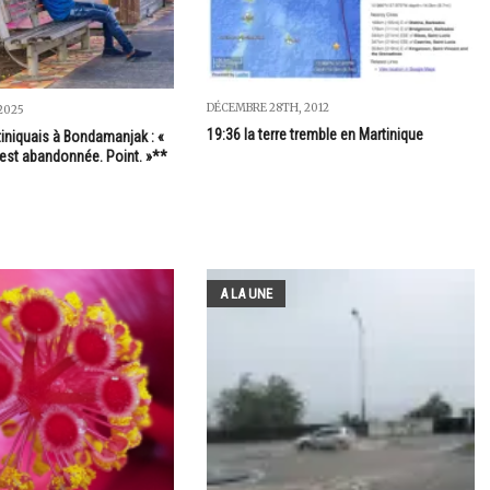
DÉCEMBRE 28TH, 2012
2025
19:36 la terre tremble en Martinique
tiniquais à Bondamanjak : «
 est abandonnée. Point. »**
A LA UNE