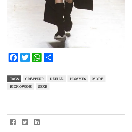
Facebook
Twitter
WhatsApp
Partager
TAGS
CRÉATEUR
DÉFILÉ.
HOMMES
MODE
RICK OWENS
SEXE