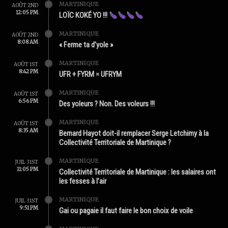
MARTINIQUE
AOÛT 2ND
12:05 PM
LOÏC KOKÉ YO !!!
MARTINIQUE
AOÛT 2ND
8:08 AM
« Ferme ta d’yole »
MARTINIQUE
AOÛT 1ST
8:42 PM
UFR + FYRM = UFRYM
MARTINIQUE
AOÛT 1ST
6:56 PM
Des yoleurs ? Non. Des voleurs !!!
MARTINIQUE
AOÛT 1ST
8:35 AM
Bernard Hayot doit-il remplacer Serge Letchimy à la
Collectivité Territoriale de Martinique ?
MARTINIQUE
JUIL 31ST
11:05 PM
Collectivité Territoriale de Martinique : les salaires ont
les fesses à l’air
MARTINIQUE
JUIL 31ST
9:51 PM
Gai ou pagaie il faut faire le bon choix de voile