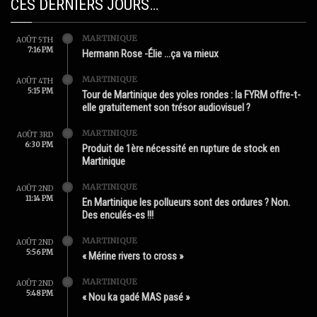
CES DERNIERS JOURS…
MARTINIQUE
AOÛT 5TH
7:16 PM
Hermann Rose -Élie …ça va mieux
MARTINIQUE
AOÛT 4TH
5:15 PM
Tour de Martinique des yoles rondes : la FYRM offre-t-
elle gratuitement son trésor audiovisuel ?
MARTINIQUE
AOÛT 3RD
6:30 PM
Produit de 1ère nécessité en rupture de stock en
Martinique
MARTINIQUE
AOÛT 2ND
11:14 PM
En Martinique les pollueurs sont des ordures ? Non.
Des enculés-es !!!
MARTINIQUE
AOÛT 2ND
5:56 PM
« Mérine rivers to cross »
MARTINIQUE
AOÛT 2ND
5:48 PM
« Nou ka gadé MAS pasé »