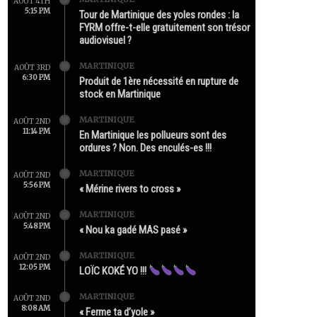
AOÛT 4TH
5:15 PM
Tour de Martinique des yoles rondes : la
FYRM offre-t-elle gratuitement son trésor
audiovisuel ?
MARTINIQUE
AOÛT 3RD
6:30 PM
Produit de 1ère nécessité en rupture de
stock en Martinique
MARTINIQUE
AOÛT 2ND
11:14 PM
En Martinique les pollueurs sont des
ordures ? Non. Des enculés-es !!!
MARTINIQUE
AOÛT 2ND
5:56 PM
« Mérine rivers to cross »
MARTINIQUE
AOÛT 2ND
5:48 PM
« Nou ka gadé MAS pasé »
MARTINIQUE
AOÛT 2ND
12:05 PM
LOÏC KOKÉ YO !!!
MARTINIQUE
AOÛT 2ND
8:08 AM
« Ferme ta d’yole »