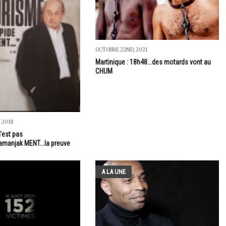
OCTOBRE 22ND, 2021
Martinique : 18h48...des motards vont au
CHUM
 2018
'est pas
damanjak MENT...la preuve
A LA UNE