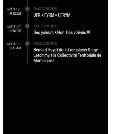
MARTINIQUE
AOÛT 1ST
8:42 PM
UFR + FYRM = UFRYM
MARTINIQUE
AOÛT 1ST
6:56 PM
Des yoleurs ? Non. Des voleurs !!!
MARTINIQUE
AOÛT 1ST
8:35 AM
Bernard Hayot doit-il remplacer Serge
Letchimy à la Collectivité Territoriale de
Martinique ?