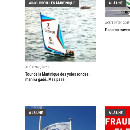
AUJOURD'HUI EN MARTINIQUE
A LA UNE
AOÛT 19TH, 2015
Panama mwen 
AOÛT 2ND, 2023
Tour de la Martinique des yoles rondes :
man ka gadé…Mas pasé
A LA UNE
A LA UNE