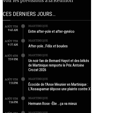
Voir les prévisions à la Réunion
CES DERNIERS JOURS…
MARTINIQUE
AOÛT 7TH
9:45 AM
Entre after-yole et after-gynéco
MARTINIQUE
AOÛT 7TH
9:37 AM
After-yole…Félix et bouées
MARTINIQUE
AOÛT 6TH
7:59 PM
Un noir fan de Bernard Hayot et des békés
de Martinique remporte le Prix Antoine
Crozat 2026
MARTINIQUE
AOÛT 5TH
7:31 PM
Écocide de l’Anse Meunier en Martinique :
L’Assaupamar dépose une plainte contre X
MARTINIQUE
AOÛT 5TH
7:16 PM
Hermann Rose -Élie …ça va mieux
MARTINIQUE