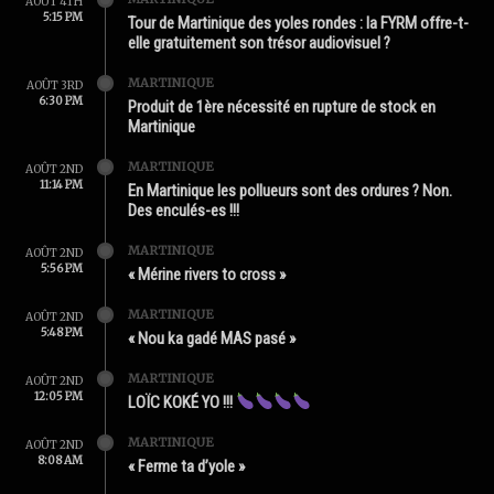
AOÛT 4TH
5:15 PM
Tour de Martinique des yoles rondes : la FYRM offre-t-
elle gratuitement son trésor audiovisuel ?
MARTINIQUE
AOÛT 3RD
6:30 PM
Produit de 1ère nécessité en rupture de stock en
Martinique
MARTINIQUE
AOÛT 2ND
11:14 PM
En Martinique les pollueurs sont des ordures ? Non.
Des enculés-es !!!
MARTINIQUE
AOÛT 2ND
5:56 PM
« Mérine rivers to cross »
MARTINIQUE
AOÛT 2ND
5:48 PM
« Nou ka gadé MAS pasé »
MARTINIQUE
AOÛT 2ND
12:05 PM
LOÏC KOKÉ YO !!!
MARTINIQUE
AOÛT 2ND
8:08 AM
« Ferme ta d’yole »