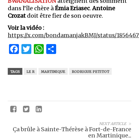
BWANALISATION
atteignent des somment
dans l’île chère à
Émia Eriasec
.
Antoine
Crozat
doit être fier de son oeuvre.
Voir la vidéo :
https://x.com/bondamanjakBMJ/status/185646
Facebook
Twitter
WhatsApp
Partager
TAGS
LE R
MARTINIQUE
RODRIGUE PETITOT
NEXT ARTICLE
Ça brûle à Sainte-Thérèse à Fort-de-France
en Martinique...