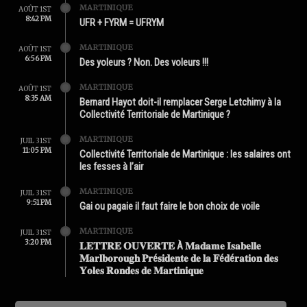
MARTINIQUE
AOÛT 1ST
8:42 PM
UFR + FYRM = UFRYM
MARTINIQUE
AOÛT 1ST
6:56 PM
Des yoleurs ? Non. Des voleurs !!!
MARTINIQUE
AOÛT 1ST
8:35 AM
Bernard Hayot doit-il remplacer Serge Letchimy à la
Collectivité Territoriale de Martinique ?
MARTINIQUE
JUIL 31ST
11:05 PM
Collectivité Territoriale de Martinique : les salaires ont
les fesses à l’air
MARTINIQUE
JUIL 31ST
9:51 PM
Gai ou pagaie il faut faire le bon choix de voile
MARTINIQUE
JUIL 31ST
3:20 PM
𝐋𝐄𝐓𝐓𝐑𝐄 𝐎𝐔𝐕𝐄𝐑𝐓𝐄 À 𝐌𝐚𝐝𝐚𝐦𝐞 𝐈𝐬𝐚𝐛𝐞𝐥𝐥𝐞
𝐌𝐚𝐫𝐥𝐛𝐨𝐫𝐨𝐮𝐠𝐡 𝐏𝐫é𝐬𝐢𝐝𝐞𝐧𝐭𝐞 𝐝𝐞 𝐥𝐚 𝐅é𝐝é𝐫𝐚𝐭𝐢𝐨𝐧 𝐝𝐞𝐬
𝐘𝐨𝐥𝐞𝐬 𝐑𝐨𝐧𝐝𝐞𝐬 𝐝𝐞 𝐌𝐚𝐫𝐭𝐢𝐧𝐢𝐪𝐮𝐞