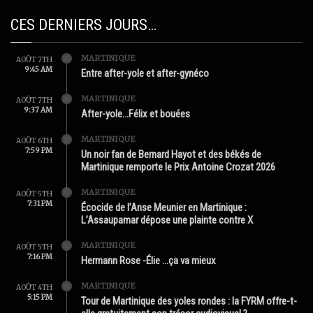
CES DERNIERS JOURS…
MARTINIQUE
AOÛT 7TH
9:45 AM
Entre after-yole et after-gynéco
MARTINIQUE
AOÛT 7TH
9:37 AM
After-yole…Félix et bouées
MARTINIQUE
AOÛT 6TH
7:59 PM
Un noir fan de Bernard Hayot et des békés de
Martinique remporte le Prix Antoine Crozat 2026
MARTINIQUE
AOÛT 5TH
7:31 PM
Écocide de l’Anse Meunier en Martinique :
L’Assaupamar dépose une plainte contre X
MARTINIQUE
AOÛT 5TH
7:16 PM
Hermann Rose -Élie …ça va mieux
MARTINIQUE
AOÛT 4TH
5:15 PM
Tour de Martinique des yoles rondes : la FYRM offre-t-