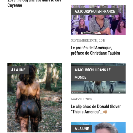
Cayenne
AUJOURD'HUI EN FRANCE
SEPTEMBRE 25TH, 2017
Le procès de l'Amérique,
préface de Christiane Taubira
A LA UNE
AUJOURD'HUI DANS LE
MONDE
MAI 7TH, 2018
Le clip choc de Donald Glover
"This is America"...
A LA UNE