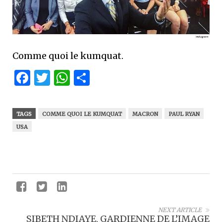
Comme quoi le kumquat.
Facebook
Twitter
WhatsApp
Partager
TAGS
COMME QUOI LE KUMQUAT
MACRON
PAUL RYAN
USA
NEXT ARTICLE
SIBETH NDIAYE, GARDIENNE DE L’IMAGE