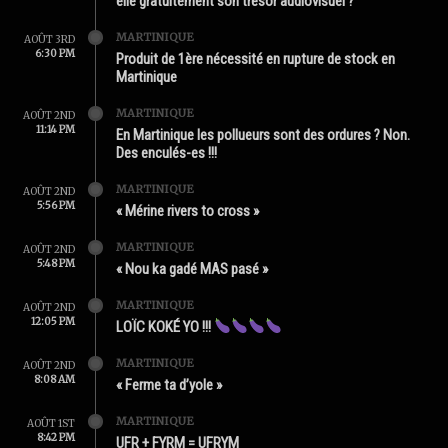
elle gratuitement son trésor audiovisuel ?
MARTINIQUE
AOÛT 3RD
6:30 PM
Produit de 1ère nécessité en rupture de stock en
Martinique
MARTINIQUE
AOÛT 2ND
11:14 PM
En Martinique les pollueurs sont des ordures ? Non.
Des enculés-es !!!
MARTINIQUE
AOÛT 2ND
5:56 PM
« Mérine rivers to cross »
MARTINIQUE
AOÛT 2ND
5:48 PM
« Nou ka gadé MAS pasé »
MARTINIQUE
AOÛT 2ND
12:05 PM
LOÏC KOKÉ YO !!!
MARTINIQUE
AOÛT 2ND
8:08 AM
« Ferme ta d’yole »
MARTINIQUE
AOÛT 1ST
8:42 PM
UFR + FYRM = UFRYM