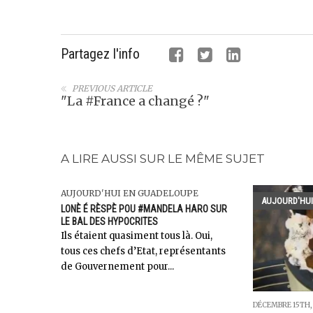
Partagez l'info
PREVIOUS ARTICLE
"La #France a changé ?"
A LIRE AUSSI SUR LE MÊME SUJET
AUJOURD'HUI EN GUADELOUPE
AUJOURD'HUI
LONÈ É RÈSPÈ POU #MANDELA HARO SUR
LE BAL DES HYPOCRITES
Ils étaient quasiment tous là. Oui,
tous ces chefs d’Etat, représentants
de Gouvernement pour...
DÉCEMBRE 15TH,