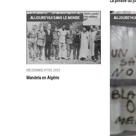
La phrase du j
AUJOURD'HUI DANS LE MONDE
AUJOURD'HUI
DÉCEMBRE 19TH, 2013
Mandela en Algérie