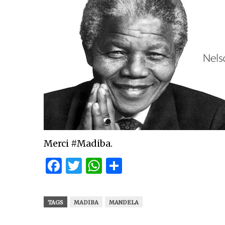
Merci #Madiba.
Facebook
Twitter
WhatsApp
Partager
TAGS
MADIBA
MANDELA