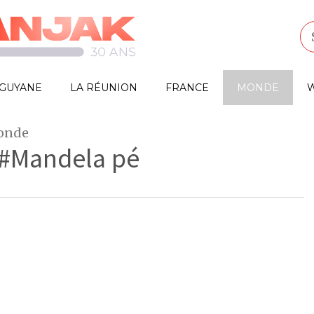
GUYANE
LA RÉUNION
FRANCE
MONDE
W
monde
 #Mandela pé