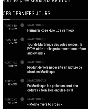
Voir les prévisions à la Réunion
CES DERNIERS JOURS…
MARTINIQUE
AOÛT 5TH
7:16 PM
Hermann Rose -Élie …ça va mieux
MARTINIQUE
AOÛT 4TH
5:15 PM
Tour de Martinique des yoles rondes : la
FYRM offre-t-elle gratuitement son trésor
audiovisuel ?
MARTINIQUE
AOÛT 3RD
6:30 PM
Produit de 1ère nécessité en rupture de
stock en Martinique
MARTINIQUE
AOÛT 2ND
11:14 PM
En Martinique les pollueurs sont des
ordures ? Non. Des enculés-es !!!
MARTINIQUE
AOÛT 2ND
5:56 PM
« Mérine rivers to cross »