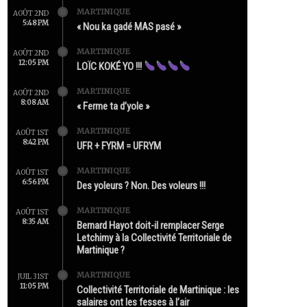
MARTINIQUE
AOÛT 2ND
5:48 PM
« Nou ka gadé MAS pasé »
MARTINIQUE
AOÛT 2ND
12:05 PM
LOÏC KOKÉ YO !!!
MARTINIQUE
AOÛT 2ND
8:08 AM
« Ferme ta d’yole »
MARTINIQUE
AOÛT 1ST
8:42 PM
UFR + FYRM = UFRYM
MARTINIQUE
AOÛT 1ST
6:56 PM
Des yoleurs ? Non. Des voleurs !!!
MARTINIQUE
AOÛT 1ST
8:35 AM
Bernard Hayot doit-il remplacer Serge
Letchimy à la Collectivité Territoriale de
Martinique ?
MARTINIQUE
JUIL 31ST
11:05 PM
Collectivité Territoriale de Martinique : les
salaires ont les fesses à l’air