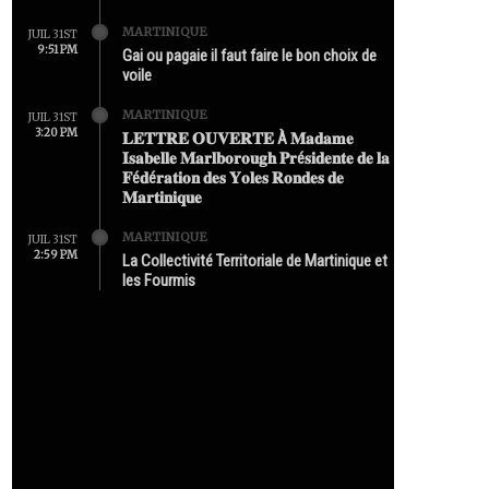
MARTINIQUE
JUIL 31ST
9:51 PM
Gai ou pagaie il faut faire le bon choix de
voile
MARTINIQUE
JUIL 31ST
3:20 PM
𝐋𝐄𝐓𝐓𝐑𝐄 𝐎𝐔𝐕𝐄𝐑𝐓𝐄 À 𝐌𝐚𝐝𝐚𝐦𝐞
𝐈𝐬𝐚𝐛𝐞𝐥𝐥𝐞 𝐌𝐚𝐫𝐥𝐛𝐨𝐫𝐨𝐮𝐠𝐡 𝐏𝐫é𝐬𝐢𝐝𝐞𝐧𝐭𝐞 𝐝𝐞 𝐥𝐚
𝐅é𝐝é𝐫𝐚𝐭𝐢𝐨𝐧 𝐝𝐞𝐬 𝐘𝐨𝐥𝐞𝐬 𝐑𝐨𝐧𝐝𝐞𝐬 𝐝𝐞
𝐌𝐚𝐫𝐭𝐢𝐧𝐢𝐪𝐮𝐞
MARTINIQUE
JUIL 31ST
2:59 PM
La Collectivité Territoriale de Martinique et
les Fourmis