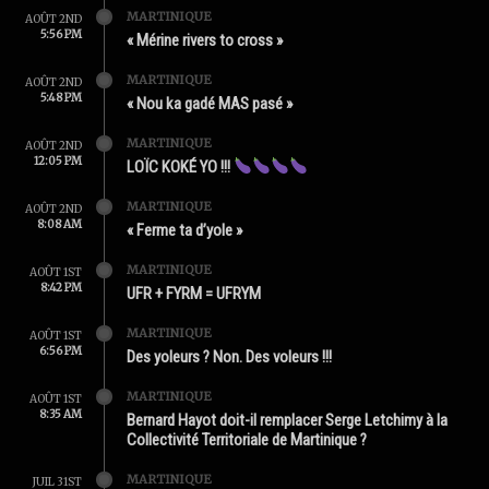
MARTINIQUE
AOÛT 2ND
5:56 PM
« Mérine rivers to cross »
MARTINIQUE
AOÛT 2ND
5:48 PM
« Nou ka gadé MAS pasé »
MARTINIQUE
AOÛT 2ND
12:05 PM
LOÏC KOKÉ YO !!!
MARTINIQUE
AOÛT 2ND
8:08 AM
« Ferme ta d’yole »
MARTINIQUE
AOÛT 1ST
8:42 PM
UFR + FYRM = UFRYM
MARTINIQUE
AOÛT 1ST
6:56 PM
Des yoleurs ? Non. Des voleurs !!!
MARTINIQUE
AOÛT 1ST
8:35 AM
Bernard Hayot doit-il remplacer Serge Letchimy à la
Collectivité Territoriale de Martinique ?
MARTINIQUE
JUIL 31ST