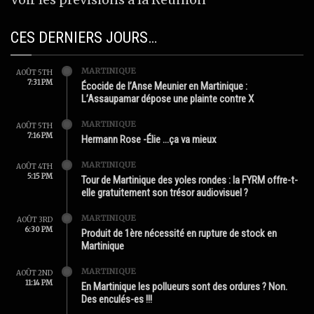
CES DERNIERS JOURS…
MARTINIQUE
AOÛT 5TH
7:31 PM
Écocide de l’Anse Meunier en Martinique :
L’Assaupamar dépose une plainte contre X
MARTINIQUE
AOÛT 5TH
7:16 PM
Hermann Rose -Élie …ça va mieux
MARTINIQUE
AOÛT 4TH
5:15 PM
Tour de Martinique des yoles rondes : la FYRM offre-t-
elle gratuitement son trésor audiovisuel ?
MARTINIQUE
AOÛT 3RD
6:30 PM
Produit de 1ère nécessité en rupture de stock en
Martinique
MARTINIQUE
AOÛT 2ND
11:14 PM
En Martinique les pollueurs sont des ordures ? Non.
Des enculés-es !!!