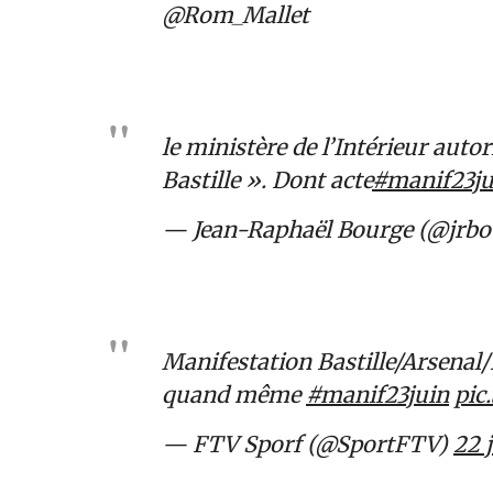
@Rom_Mallet
le ministère de l’Intérieur auto
Bastille ». Dont acte
#manif23ju
— Jean-Raphaël Bourge (@jrb
Manifestation Bastille/Arsenal/B
quand même
#manif23juin
pic
— FTV Sporf (@SportFTV)
22 