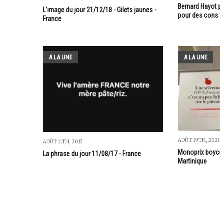
Bernard Hayot p
L'image du jour 21/12/18 - Gilets jaunes -
pour des cons 
France
A LA UNE
A LA UNE
AOÛT 19TH, 2021
AOÛT 11TH, 2017
Monoprix boyco
La phrase du jour 11/08/17 - France
Martinique