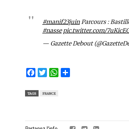
#manif23juin
Parcours : Bastill
#nasse
pic.twitter.com/7uKicE
— Gazette Debout (@GazetteD
Facebook
Twitter
WhatsApp
Partager
TAGS
FRANCE
Partagez l'info