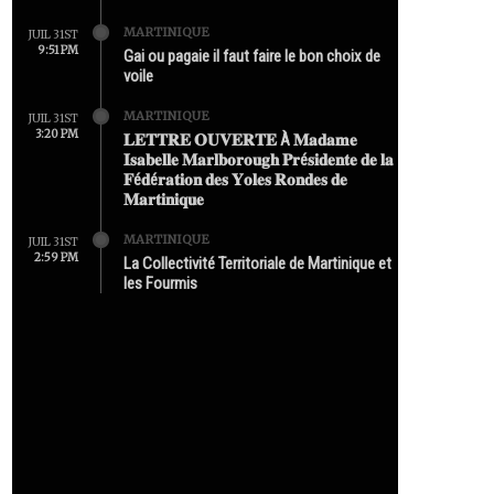
MARTINIQUE
JUIL 31ST
9:51 PM
Gai ou pagaie il faut faire le bon choix de
voile
MARTINIQUE
JUIL 31ST
3:20 PM
𝐋𝐄𝐓𝐓𝐑𝐄 𝐎𝐔𝐕𝐄𝐑𝐓𝐄 À 𝐌𝐚𝐝𝐚𝐦𝐞
𝐈𝐬𝐚𝐛𝐞𝐥𝐥𝐞 𝐌𝐚𝐫𝐥𝐛𝐨𝐫𝐨𝐮𝐠𝐡 𝐏𝐫é𝐬𝐢𝐝𝐞𝐧𝐭𝐞 𝐝𝐞 𝐥𝐚
𝐅é𝐝é𝐫𝐚𝐭𝐢𝐨𝐧 𝐝𝐞𝐬 𝐘𝐨𝐥𝐞𝐬 𝐑𝐨𝐧𝐝𝐞𝐬 𝐝𝐞
𝐌𝐚𝐫𝐭𝐢𝐧𝐢𝐪𝐮𝐞
MARTINIQUE
JUIL 31ST
2:59 PM
La Collectivité Territoriale de Martinique et
les Fourmis