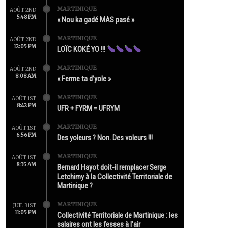
MARTINIQUE
AOÛT 2ND
5:48 PM
« Nou ka gadé MAS pasé »
MARTINIQUE
AOÛT 2ND
12:05 PM
LOÏC KOKÉ YO !!!
MARTINIQUE
AOÛT 2ND
8:08 AM
« Ferme ta d’yole »
MARTINIQUE
AOÛT 1ST
8:42 PM
UFR + FYRM = UFRYM
MARTINIQUE
AOÛT 1ST
6:56 PM
Des yoleurs ? Non. Des voleurs !!!
MARTINIQUE
AOÛT 1ST
8:35 AM
Bernard Hayot doit-il remplacer Serge
Letchimy à la Collectivité Territoriale de
Martinique ?
MARTINIQUE
JUIL 31ST
11:05 PM
Collectivité Territoriale de Martinique : les
salaires ont les fesses à l’air