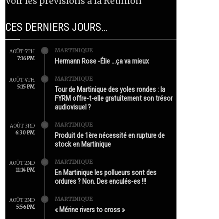
Voir les prévisions à la Réunion
CES DERNIERS JOURS…
MARTINIQUE
AOÛT 5TH
7:16 PM
Hermann Rose -Élie …ça va mieux
MARTINIQUE
AOÛT 4TH
5:15 PM
Tour de Martinique des yoles rondes : la
FYRM offre-t-elle gratuitement son trésor
audiovisuel ?
MARTINIQUE
AOÛT 3RD
6:30 PM
Produit de 1ère nécessité en rupture de
stock en Martinique
MARTINIQUE
AOÛT 2ND
11:14 PM
En Martinique les pollueurs sont des
ordures ? Non. Des enculés-es !!!
MARTINIQUE
AOÛT 2ND
5:56 PM
« Mérine rivers to cross »