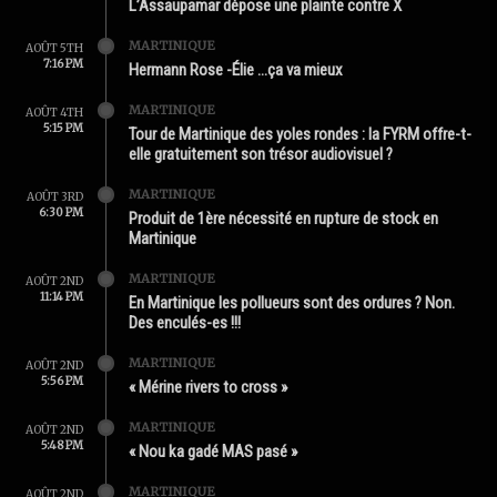
L’Assaupamar dépose une plainte contre X
MARTINIQUE
AOÛT 5TH
7:16 PM
Hermann Rose -Élie …ça va mieux
MARTINIQUE
AOÛT 4TH
5:15 PM
Tour de Martinique des yoles rondes : la FYRM offre-t-
elle gratuitement son trésor audiovisuel ?
MARTINIQUE
AOÛT 3RD
6:30 PM
Produit de 1ère nécessité en rupture de stock en
Martinique
MARTINIQUE
AOÛT 2ND
11:14 PM
En Martinique les pollueurs sont des ordures ? Non.
Des enculés-es !!!
MARTINIQUE
AOÛT 2ND
5:56 PM
« Mérine rivers to cross »
MARTINIQUE
AOÛT 2ND
5:48 PM
« Nou ka gadé MAS pasé »
MARTINIQUE
AOÛT 2ND