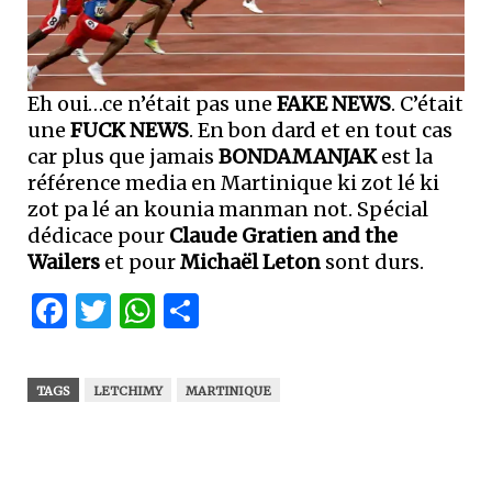
Eh oui…ce n’était pas une
FAKE NEWS
. C’était
une
FUCK NEWS
. En bon dard et en tout cas
car plus que jamais
BONDAMANJAK
est la
référence media en Martinique ki zot lé ki
zot pa lé an kounia manman not. Spécial
dédicace pour
Claude Gratien and the
Wailers
et pour
Michaël Leton
sont durs.
Facebook
Twitter
WhatsApp
Partager
TAGS
LETCHIMY
MARTINIQUE