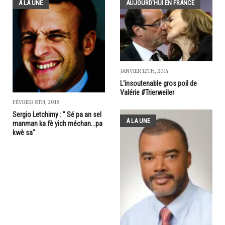
A LA UNE
AUJOURD'HUI EN FRANCE
JANVIER 12TH, 2014
L'insoutenable gros poil de
Valérie #Trierweiler
FÉVRIER 8TH, 2018
Sergio Letchimy : " Sé pa an sel
A LA UNE
manman ka fè yich méchan...pa
kwè sa"