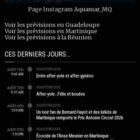
Page Instagram
Aquamar_MQ
Voir les prévisions en Guadeloupe
Voir les prévisions en Martinique
Voir les prévisions à la Réunion
CES DERNIERS JOURS…
MARTINIQUE
AOÛT 7TH
9:45 AM
Entre after-yole et after-gynéco
MARTINIQUE
AOÛT 7TH
9:37 AM
After-yole…Félix et bouées
MARTINIQUE
AOÛT 6TH
7:59 PM
Un noir fan de Bernard Hayot et des békés de
Martinique remporte le Prix Antoine Crozat 2026
MARTINIQUE
AOÛT 5TH
7:31 PM
Écocide de l’Anse Meunier en Martinique :