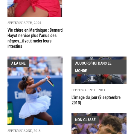
SEPTEMBRE 7TH, 2025
Vie chère en Martinique : Bernard
Hayot ne vise plus l'anus des
nègres...il veut racler leurs
intestins
A LA UNE
AUJOURD'HUI DANS LE
MONDE
SEPTEMBRE 9TH, 2013
L'image du jour (8 septembre
2013)
NON CLASSÉ
SEPTEMBRE 2ND, 2018