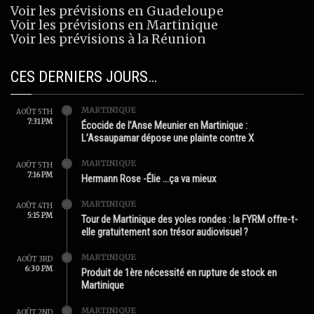
Voir les prévisions en Guadeloupe
Voir les prévisions en Martinique
Voir les prévisions à la Réunion
CES DERNIERS JOURS…
MARTINIQUE
AOÛT 5TH
7:31 PM
Écocide de l’Anse Meunier en Martinique :
L’Assaupamar dépose une plainte contre X
MARTINIQUE
AOÛT 5TH
7:16 PM
Hermann Rose -Élie …ça va mieux
MARTINIQUE
AOÛT 4TH
5:15 PM
Tour de Martinique des yoles rondes : la FYRM offre-t-
elle gratuitement son trésor audiovisuel ?
MARTINIQUE
AOÛT 3RD
6:30 PM
Produit de 1ère nécessité en rupture de stock en
Martinique
MARTINIQUE
AOÛT 2ND