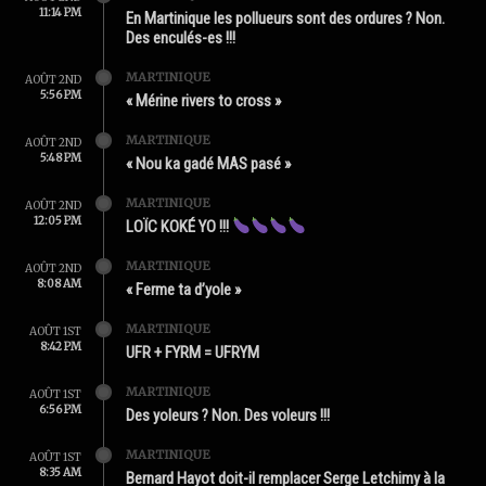
11:14 PM
En Martinique les pollueurs sont des ordures ? Non.
Des enculés-es !!!
MARTINIQUE
AOÛT 2ND
5:56 PM
« Mérine rivers to cross »
MARTINIQUE
AOÛT 2ND
5:48 PM
« Nou ka gadé MAS pasé »
MARTINIQUE
AOÛT 2ND
12:05 PM
LOÏC KOKÉ YO !!!
MARTINIQUE
AOÛT 2ND
8:08 AM
« Ferme ta d’yole »
MARTINIQUE
AOÛT 1ST
8:42 PM
UFR + FYRM = UFRYM
MARTINIQUE
AOÛT 1ST
6:56 PM
Des yoleurs ? Non. Des voleurs !!!
MARTINIQUE
AOÛT 1ST
8:35 AM
Bernard Hayot doit-il remplacer Serge Letchimy à la