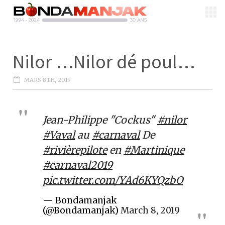
Nilor …Nilor dé poul…
MARS 8TH, 2019
Jean-Philippe "Cockus"
#nilor
#Vaval
au
#carnaval
De
#rivièrepilote
en
#Martinique
#carnaval2019
pic.twitter.com/YAd6KYQzbO
— Bondamanjak
(@Bondamanjak)
March 8, 2019