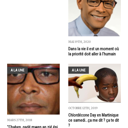
MAI 19TH, 2020
Dans la vie il est un moment où
la priorité doit aller à l'humain
A LA UNE
A LA UNE
OCTOBRE 12TH, 2019
Chlordécone Day en Martinique
ce samedi...ça me dit ? ça te dit
MARS 27TH, 2018
?
"Chaben, gadé mwen an zié épi