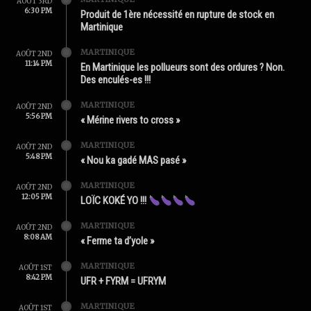
AOÛT 3RD
6:30 PM
Produit de 1ère nécessité en rupture de stock en
Martinique
MARTINIQUE
AOÛT 2ND
11:14 PM
En Martinique les pollueurs sont des ordures ? Non.
Des enculés-es !!!
MARTINIQUE
AOÛT 2ND
5:56 PM
« Mérine rivers to cross »
MARTINIQUE
AOÛT 2ND
5:48 PM
« Nou ka gadé MAS pasé »
MARTINIQUE
AOÛT 2ND
12:05 PM
LOÏC KOKÉ YO !!!
MARTINIQUE
AOÛT 2ND
8:08 AM
« Ferme ta d’yole »
MARTINIQUE
AOÛT 1ST
8:42 PM
UFR + FYRM = UFRYM
MARTINIQUE
AOÛT 1ST