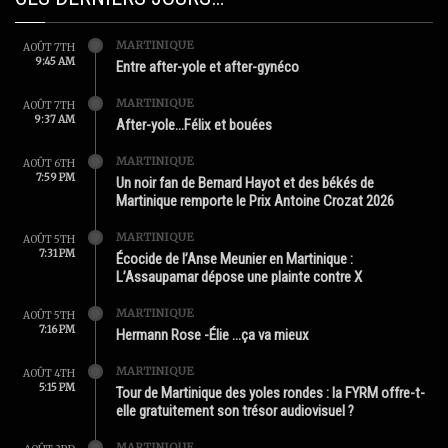
MARTINIQUE
AOÛT 7TH
9:45 AM
Entre after-yole et after-gynéco
MARTINIQUE
AOÛT 7TH
9:37 AM
After-yole…Félix et bouées
MARTINIQUE
AOÛT 6TH
7:59 PM
Un noir fan de Bernard Hayot et des békés de
Martinique remporte le Prix Antoine Crozat 2026
MARTINIQUE
AOÛT 5TH
7:31 PM
Écocide de l’Anse Meunier en Martinique :
L’Assaupamar dépose une plainte contre X
MARTINIQUE
AOÛT 5TH
7:16 PM
Hermann Rose -Élie …ça va mieux
MARTINIQUE
AOÛT 4TH
5:15 PM
Tour de Martinique des yoles rondes : la FYRM offre-t-
elle gratuitement son trésor audiovisuel ?
MARTINIQUE