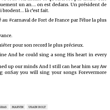
quement un an…. on est dedans. Un président de
 brodent… là c’est fait.
é au #carnaval de Fort de France par l’élue la plus
vance.
iéter pour son record le plus précieux.
ne And he could sing a song His heart in every
ed up our minds And I still can hear him say Aw
ng onSay you will sing your songs Forevermore
GRAS
MARVIN
USAIN BOLT