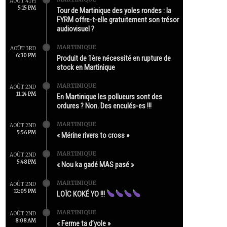
AOÛT 4TH
5:15 PM
Tour de Martinique des yoles rondes : la
FYRM offre-t-elle gratuitement son trésor
audiovisuel ?
MARTINIQUE
AOÛT 3RD
6:30 PM
Produit de 1ère nécessité en rupture de
stock en Martinique
MARTINIQUE
AOÛT 2ND
11:14 PM
En Martinique les pollueurs sont des
ordures ? Non. Des enculés-es !!!
MARTINIQUE
AOÛT 2ND
5:56 PM
« Mérine rivers to cross »
MARTINIQUE
AOÛT 2ND
5:48 PM
« Nou ka gadé MAS pasé »
MARTINIQUE
AOÛT 2ND
12:05 PM
LOÏC KOKÉ YO !!!
MARTINIQUE
AOÛT 2ND
8:08 AM
« Ferme ta d’yole »