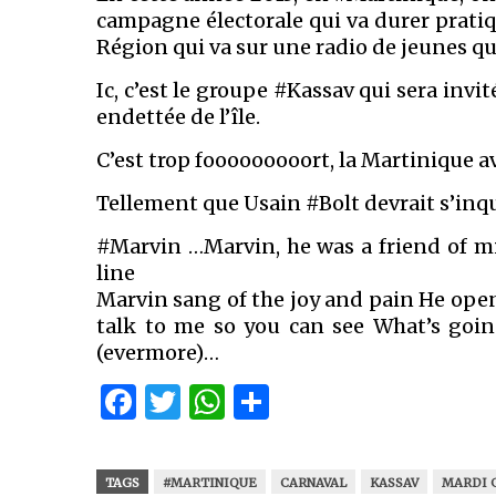
campagne électorale qui va durer prati
Région qui va sur une radio de jeunes qui
Ic, c’est le groupe #Kassav qui sera invit
endettée de l’île.
C’est trop fooooooooort, la Martinique a
Tellement que Usain #Bolt devrait s’inqu
#Marvin …Marvin, he was a friend of mi
line
Marvin sang of the joy and pain He open
talk to me so you can see What’s goi
(evermore)…
Facebook
Twitter
WhatsApp
Partager
TAGS
#MARTINIQUE
CARNAVAL
KASSAV
MARDI 