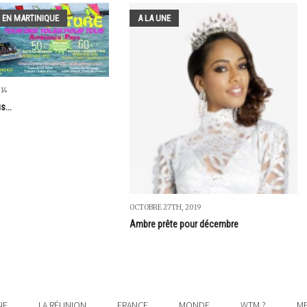
 EN MARTINIQUE
A LA UNE
014
...
OCTOBRE 27TH, 2019
Ambre prête pour décembre
NE
LA RÉUNION
FRANCE
MONDE
WTM ?
ME