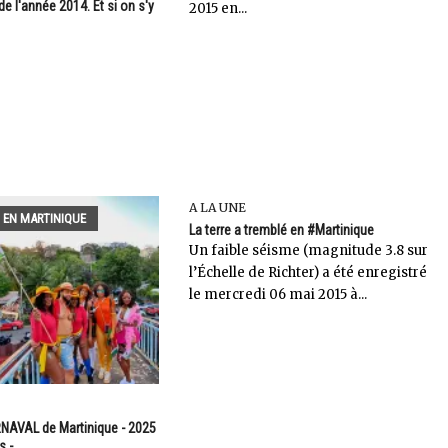
de l'année 2014. Et si on s'y
2015 en...
A LA UNE
 EN MARTINIQUE
La terre a tremblé en #Martinique
Un faible séisme (magnitude 3.8 sur
l’Échelle de Richter) a été enregistré
le mercredi 06 mai 2015 à...
NAVAL de Martinique - 2025
s -