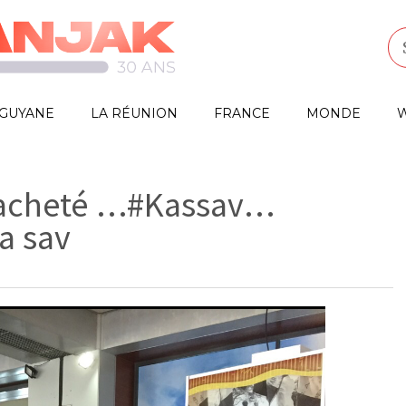
GUYANE
LA RÉUNION
FRANCE
MONDE
W
 acheté …#Kassav…
a sav