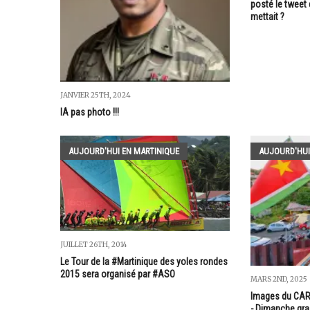
posté le tweet 
mettait ?
JANVIER 25TH, 2024
IA pas photo !!!
AUJOURD'HUI EN MARTINIQUE
AUJOURD'HUI
JUILLET 26TH, 2014
Le Tour de la #Martinique des yoles rondes
2015 sera organisé par #ASO
MARS 2ND, 2025
Images du CAR
- Dimanche gra