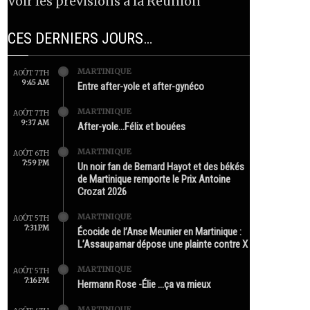
Voir les prévisions à la Réunion
CES DERNIERS JOURS…
MARTINIQUE
AOÛT 7TH
9:45 AM
Entre after-yole et after-gynéco
MARTINIQUE
AOÛT 7TH
9:37 AM
After-yole…Félix et bouées
MARTINIQUE
AOÛT 6TH
7:59 PM
Un noir fan de Bernard Hayot et des békés
de Martinique remporte le Prix Antoine
Crozat 2026
MARTINIQUE
AOÛT 5TH
7:31 PM
Écocide de l’Anse Meunier en Martinique :
L’Assaupamar dépose une plainte contre X
MARTINIQUE
AOÛT 5TH
7:16 PM
Hermann Rose -Élie …ça va mieux
MARTINIQUE