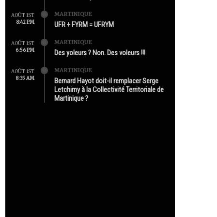
MARTINIQUE
AOÛT 1ST
8:42 PM
UFR + FYRM = UFRYM
MARTINIQUE
AOÛT 1ST
6:56 PM
Des yoleurs ? Non. Des voleurs !!!
MARTINIQUE
AOÛT 1ST
8:35 AM
Bernard Hayot doit-il remplacer Serge
Letchimy à la Collectivité Territoriale de
Martinique ?