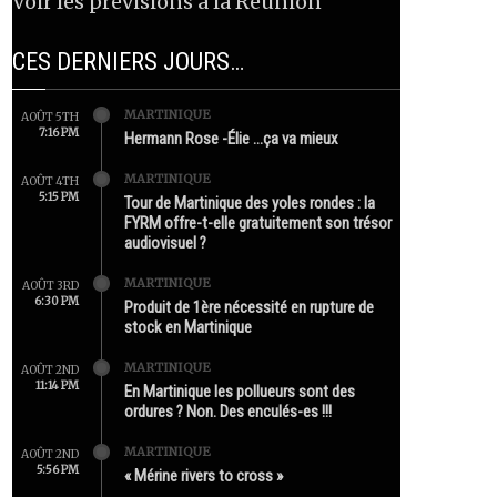
Voir les prévisions à la Réunion
CES DERNIERS JOURS…
MARTINIQUE
AOÛT 5TH
7:16 PM
Hermann Rose -Élie …ça va mieux
MARTINIQUE
AOÛT 4TH
5:15 PM
Tour de Martinique des yoles rondes : la
FYRM offre-t-elle gratuitement son trésor
audiovisuel ?
MARTINIQUE
AOÛT 3RD
6:30 PM
Produit de 1ère nécessité en rupture de
stock en Martinique
MARTINIQUE
AOÛT 2ND
11:14 PM
En Martinique les pollueurs sont des
ordures ? Non. Des enculés-es !!!
MARTINIQUE
AOÛT 2ND
5:56 PM
« Mérine rivers to cross »