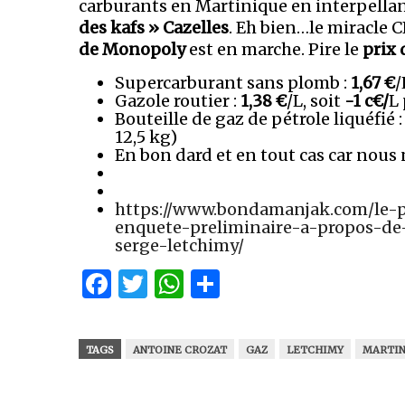
carburants en Martinique en interpellant
des kafs » Cazelles
. Eh bien…le miracle C
de Monopoly
est en marche. Pire le
prix 
Supercarburant sans plomb :
1,67 €
/
Gazole routier :
1,38 €
/L, soit
-1 c€/
L 
Bouteille de gaz de pétrole liquéfié 
12,5 kg)
En bon dard et en tout cas car nous
https://www.bondamanjak.com/le-p
enquete-preliminaire-a-propos-de-
serge-letchimy/
Facebook
Twitter
WhatsApp
Partager
TAGS
ANTOINE CROZAT
GAZ
LETCHIMY
MARTIN