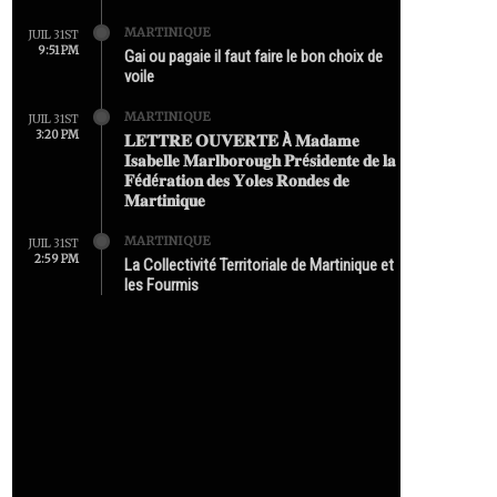
MARTINIQUE
JUIL 31ST
9:51 PM
Gai ou pagaie il faut faire le bon choix de
voile
MARTINIQUE
JUIL 31ST
3:20 PM
𝐋𝐄𝐓𝐓𝐑𝐄 𝐎𝐔𝐕𝐄𝐑𝐓𝐄 À 𝐌𝐚𝐝𝐚𝐦𝐞
𝐈𝐬𝐚𝐛𝐞𝐥𝐥𝐞 𝐌𝐚𝐫𝐥𝐛𝐨𝐫𝐨𝐮𝐠𝐡 𝐏𝐫é𝐬𝐢𝐝𝐞𝐧𝐭𝐞 𝐝𝐞 𝐥𝐚
𝐅é𝐝é𝐫𝐚𝐭𝐢𝐨𝐧 𝐝𝐞𝐬 𝐘𝐨𝐥𝐞𝐬 𝐑𝐨𝐧𝐝𝐞𝐬 𝐝𝐞
𝐌𝐚𝐫𝐭𝐢𝐧𝐢𝐪𝐮𝐞
MARTINIQUE
JUIL 31ST
2:59 PM
La Collectivité Territoriale de Martinique et
les Fourmis