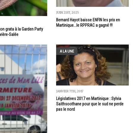
JUIN 21ST, 2025
Bernard Hayot baisse ENFIN les prix en
Martinique...le RPPRAC a gagné !!!
on grata à la Garden Party
ivière-Salée
A LA UNE
JANVIER 7TH, 2017
Législatives 2017 en Martinique : Sylvia
Saïthsoothane pour que le sud ne perde
pas le nord