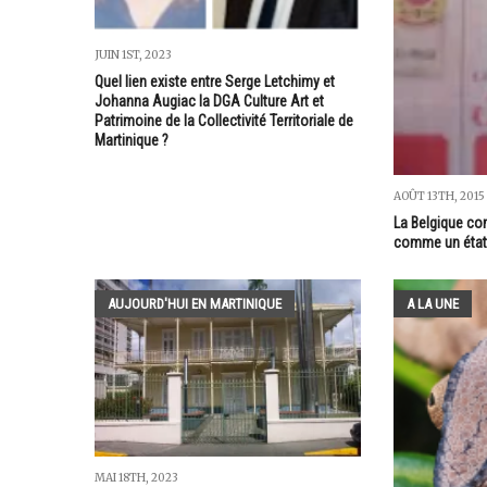
JUIN 1ST, 2023
Quel lien existe entre Serge Letchimy et
Johanna Augiac la DGA Culture Art et
Patrimoine de la Collectivité Territoriale de
Martinique ?
AOÛT 13TH, 2015
La Belgique con
comme un état
AUJOURD'HUI EN MARTINIQUE
A LA UNE
MAI 18TH, 2023