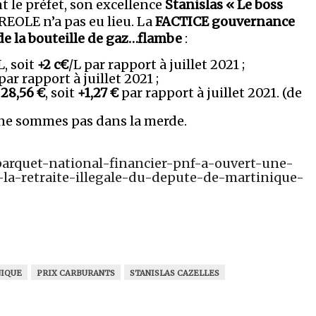
 le préfet, son excellence
Stanislas « Le boss
REOLE n’a pas eu lieu. La
FACTICE gouvernance
de la bouteille de gaz…flambe
:
L, soit
+2 c€
/L par rapport à juillet 2021 ;
par rapport à juillet 2021 ;
:
28,56 €
, soit
+1,27 €
par rapport à juillet 2021. (de
 ne sommes pas dans la merde.
arquet-national-financier-pnf-a-ouvert-une-
la-retraite-illegale-du-depute-de-martinique-
IQUE
PRIX CARBURANTS
STANISLAS CAZELLES