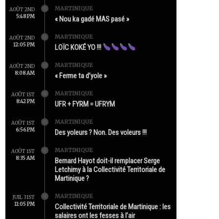
MARTINIQUE
AOÛT 2ND
5:48 PM
« Nou ka gadé MAS pasé »
MARTINIQUE
AOÛT 2ND
12:05 PM
LOÏC KOKÉ YO !!!
MARTINIQUE
AOÛT 2ND
8:08 AM
« Ferme ta d’yole »
MARTINIQUE
AOÛT 1ST
8:42 PM
UFR + FYRM = UFRYM
MARTINIQUE
AOÛT 1ST
6:56 PM
Des yoleurs ? Non. Des voleurs !!!
MARTINIQUE
AOÛT 1ST
8:35 AM
Bernard Hayot doit-il remplacer Serge
Letchimy à la Collectivité Territoriale de
Martinique ?
MARTINIQUE
JUIL 31ST
11:05 PM
Collectivité Territoriale de Martinique : les
salaires ont les fesses à l’air