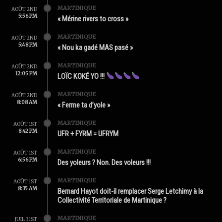
MARTINIQUE
AOÛT 2ND
5:56 PM
« Mérine rivers to cross »
MARTINIQUE
AOÛT 2ND
5:48 PM
« Nou ka gadé MAS pasé »
MARTINIQUE
AOÛT 2ND
12:05 PM
LOÏC KOKÉ YO !!!
MARTINIQUE
AOÛT 2ND
8:08 AM
« Ferme ta d’yole »
MARTINIQUE
AOÛT 1ST
8:42 PM
UFR + FYRM = UFRYM
MARTINIQUE
AOÛT 1ST
6:56 PM
Des yoleurs ? Non. Des voleurs !!!
MARTINIQUE
AOÛT 1ST
8:35 AM
Bernard Hayot doit-il remplacer Serge Letchimy à la
Collectivité Territoriale de Martinique ?
MARTINIQUE
JUIL 31ST