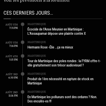
Voir les prévisions à la Réunion
CES DERNIERS JOURS…
MARTINIQUE
AOÛT 5TH
7:31 PM
Écocide de l’Anse Meunier en Martinique :
L’Assaupamar dépose une plainte contre X
MARTINIQUE
AOÛT 5TH
7:16 PM
Hermann Rose -Élie …ça va mieux
MARTINIQUE
AOÛT 4TH
5:15 PM
Tour de Martinique des yoles rondes : la FYRM offre-t-
elle gratuitement son trésor audiovisuel ?
MARTINIQUE
AOÛT 3RD
6:30 PM
Produit de 1ère nécessité en rupture de stock en
Martinique
MARTINIQUE
AOÛT 2ND
11:14 PM
En Martinique les pollueurs sont des ordures ? Non.
Des enculés-es !!!