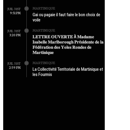
MARTINIQUE
JUIL 31ST
9:51 PM
Gai ou pagaie il faut faire le bon choix de
voile
MARTINIQUE
JUIL 31ST
3:20 PM
𝐋𝐄𝐓𝐓𝐑𝐄 𝐎𝐔𝐕𝐄𝐑𝐓𝐄 À 𝐌𝐚𝐝𝐚𝐦𝐞
𝐈𝐬𝐚𝐛𝐞𝐥𝐥𝐞 𝐌𝐚𝐫𝐥𝐛𝐨𝐫𝐨𝐮𝐠𝐡 𝐏𝐫é𝐬𝐢𝐝𝐞𝐧𝐭𝐞 𝐝𝐞 𝐥𝐚
𝐅é𝐝é𝐫𝐚𝐭𝐢𝐨𝐧 𝐝𝐞𝐬 𝐘𝐨𝐥𝐞𝐬 𝐑𝐨𝐧𝐝𝐞𝐬 𝐝𝐞
𝐌𝐚𝐫𝐭𝐢𝐧𝐢𝐪𝐮𝐞
MARTINIQUE
JUIL 31ST
2:59 PM
La Collectivité Territoriale de Martinique et
les Fourmis