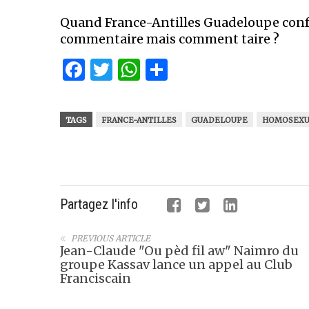
Quand France-Antilles Guadeloupe con
commentaire mais comment taire ?
Facebook
Twitter
WhatsApp
Partager
TAGS
FRANCE-ANTILLES
GUADELOUPE
HOMOSEXU
Partagez l'info
PREVIOUS ARTICLE
Jean-Claude "Ou pèd fil aw" Naimro du
groupe Kassav lance un appel au Club
Franciscain