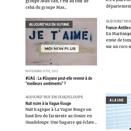
groupe Avan Van, c'est au tour de
départements
celui du groupe Mas...
AUJOURD'HUI
AUJOURD'HUI EN GUYANE
France-Antilles 
En Martinique
envie de to
sur un coco na
NOVEMBRE 15TH, 2013
#UAG : La #Guyane peut-elle revenir à de
"meilleurs sentiments" ?
AUJOURD'HUI EN GUADELOUPE
A LA UNE
Nuit noire à la Vague Rouge
Nuit tragique à La Vague Rouge un
haut lieu du farniente au Gosier en
Guadeloupe. Une bagarre qui éclate...