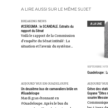
A LIRE AUSSI SUR LE MÊME SUJET
BREAKING NEWS
A LA UNE
#CEREGMIA : le SCANDALE. Extraits du
rapport du Sénat
Voilà le rapport de la Commission
d'enquête du Sénat intitulé : La
situation et l'avenir du système...
SEPTEMBRE 30TH
Guadeloupe : La
AUJOURD'HUI EN GUADELOUPE
AUJOURD'HUI
Un deuxième bus de carnavaliers brûle en
Grève des stat
#Guadeloupe
Guyane "Dites 
sourire Messieu
Mardi gras étonnant en
Communiqué d
#Guadeloupe. Après le bus du
les 4 jours d