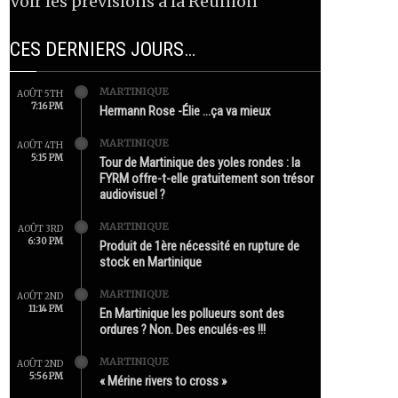
Voir les prévisions à la Réunion
CES DERNIERS JOURS…
MARTINIQUE
AOÛT 5TH
7:16 PM
Hermann Rose -Élie …ça va mieux
MARTINIQUE
AOÛT 4TH
5:15 PM
Tour de Martinique des yoles rondes : la
FYRM offre-t-elle gratuitement son trésor
audiovisuel ?
MARTINIQUE
AOÛT 3RD
6:30 PM
Produit de 1ère nécessité en rupture de
stock en Martinique
MARTINIQUE
AOÛT 2ND
11:14 PM
En Martinique les pollueurs sont des
ordures ? Non. Des enculés-es !!!
MARTINIQUE
AOÛT 2ND
5:56 PM
« Mérine rivers to cross »