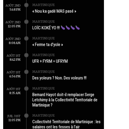
MARTINIQUE
AOÛT 2ND
5:48 PM
« Nou ka gadé MAS pasé »
MARTINIQUE
AOÛT 2ND
12:05 PM
LOÏC KOKÉ YO !!!
MARTINIQUE
AOÛT 2ND
8:08 AM
« Ferme ta d’yole »
MARTINIQUE
AOÛT 1ST
8:42 PM
UFR + FYRM = UFRYM
MARTINIQUE
AOÛT 1ST
6:56 PM
Des yoleurs ? Non. Des voleurs !!!
MARTINIQUE
AOÛT 1ST
8:35 AM
Bernard Hayot doit-il remplacer Serge
Letchimy à la Collectivité Territoriale de
Martinique ?
MARTINIQUE
JUIL 31ST
11:05 PM
Collectivité Territoriale de Martinique : les
salaires ont les fesses à l’air