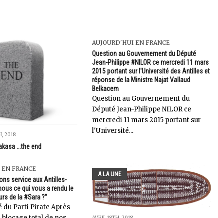
AUJOURD'HUI EN FRANCE
Question au Gouvernement du Député
Jean-Philippe #NILOR ce mercredi 11 mars
2015 portant sur l'Université des Antilles et
réponse de la Ministre Najat Vallaud
Belkacem
Question au Gouvernement du
Député Jean-Philippe NILOR ce
mercredi 11 mars 2015 portant sur
l'Université...
, 2018
kasa ...the end
 EN FRANCE
A LA UNE
ions service aux Antilles-
nous ce qui vous a rendu le
rs de la #Sara ?"
u Parti Pirate Après
e blocage total de nos
AVRIL 18TH, 2018