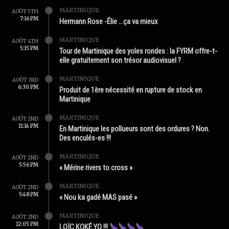
MARTINIQUE
AOÛT 5TH
7:16 PM
Hermann Rose -Élie …ça va mieux
MARTINIQUE
AOÛT 4TH
5:15 PM
Tour de Martinique des yoles rondes : la FYRM offre-t-
elle gratuitement son trésor audiovisuel ?
MARTINIQUE
AOÛT 3RD
6:30 PM
Produit de 1ère nécessité en rupture de stock en
Martinique
MARTINIQUE
AOÛT 2ND
11:14 PM
En Martinique les pollueurs sont des ordures ? Non.
Des enculés-es !!!
MARTINIQUE
AOÛT 2ND
5:56 PM
« Mérine rivers to cross »
MARTINIQUE
AOÛT 2ND
5:48 PM
« Nou ka gadé MAS pasé »
MARTINIQUE
AOÛT 2ND
12:05 PM
LOÏC KOKÉ YO !!!