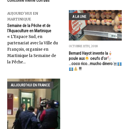
Conconne même con bas
AUJOURD'HUI EN
A LA UNE
MARTINIQUE
Semaine de la Pêche et de
l’Aquaculture en Martinique
« L’Espace Sud, en
partenariat avec la Ville du
OCTOBRE 11TH, 2018
François, organise en
Bernard Hayot invente la
Martinique la Semaine de
poule aux
oeufs d'or
la Pêche...
...coco rico...mucho dinero
!!!
AUJOURD'HUI EN FRANCE