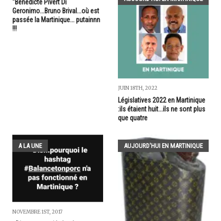
"Bénédicte Pivert Di
Geronimo...Bruno Brival...où est
passée la Martinique... putainnn
!!!
JUIN 18TH, 2022
Législatives 2022 en Martinique
:ils étaient huit...ils ne sont plus
que quatre
A LA UNE
AUJOURD'HUI EN MARTINIQUE
NOVEMBRE 1ST, 2017