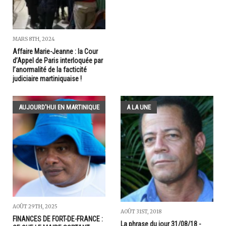
MARS 8TH, 2024
Affaire Marie-Jeanne : la Cour
d’Appel de Paris interloquée par
l’anormalité de la facticité
judiciaire martiniquaise !
AUJOURD'HUI EN MARTINIQUE
A LA UNE
AOÛT 29TH, 2025
AOÛT 31ST, 2018
FINANCES DE FORT-DE-FRANCE :
La phrase du jour 31/08/18 -