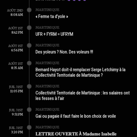
MARTINIQUE
AOÛT 2ND
8:08 AM
« Ferme ta d’yole »
MARTINIQUE
AOÛT 1ST
8:42 PM
UFR + FYRM = UFRYM
MARTINIQUE
AOÛT 1ST
6:56 PM
Des yoleurs ? Non. Des voleurs !!!
MARTINIQUE
AOÛT 1ST
8:35 AM
Bernard Hayot doit-il remplacer Serge Letchimy à la
Collectivité Territoriale de Martinique ?
MARTINIQUE
JUIL 31ST
11:05 PM
Collectivité Territoriale de Martinique : les salaires ont
les fesses à l’air
MARTINIQUE
JUIL 31ST
9:51 PM
Gai ou pagaie il faut faire le bon choix de voile
MARTINIQUE
JUIL 31ST
3:20 PM
𝐋𝐄𝐓𝐓𝐑𝐄 𝐎𝐔𝐕𝐄𝐑𝐓𝐄 À 𝐌𝐚𝐝𝐚𝐦𝐞 𝐈𝐬𝐚𝐛𝐞𝐥𝐥𝐞