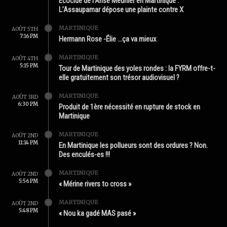
Écocide de l’Anse Meunier en Martinique :
L’Assaupamar dépose une plainte contre X
MARTINIQUE
AOÛT 5TH
7:16 PM
Hermann Rose -Élie …ça va mieux
MARTINIQUE
AOÛT 4TH
5:15 PM
Tour de Martinique des yoles rondes : la FYRM offre-t-
elle gratuitement son trésor audiovisuel ?
MARTINIQUE
AOÛT 3RD
6:30 PM
Produit de 1ère nécessité en rupture de stock en
Martinique
MARTINIQUE
AOÛT 2ND
11:14 PM
En Martinique les pollueurs sont des ordures ? Non.
Des enculés-es !!!
MARTINIQUE
AOÛT 2ND
5:56 PM
« Mérine rivers to cross »
MARTINIQUE
AOÛT 2ND
5:48 PM
« Nou ka gadé MAS pasé »