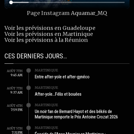
Page Instagram
Aquamar_MQ
Voir les prévisions en Guadeloupe
Voir les prévisions en Martinique
Voir les prévisions à la Réunion
CES DERNIERS JOURS…
MARTINIQUE
AOÛT 7TH
9:45 AM
Entre after-yole et after-gynéco
MARTINIQUE
AOÛT 7TH
9:37 AM
After-yole…Félix et bouées
MARTINIQUE
AOÛT 6TH
7:59 PM
Un noir fan de Bernard Hayot et des békés de
Martinique remporte le Prix Antoine Crozat 2026
MARTINIQUE
AOÛT 5TH
7:31 PM