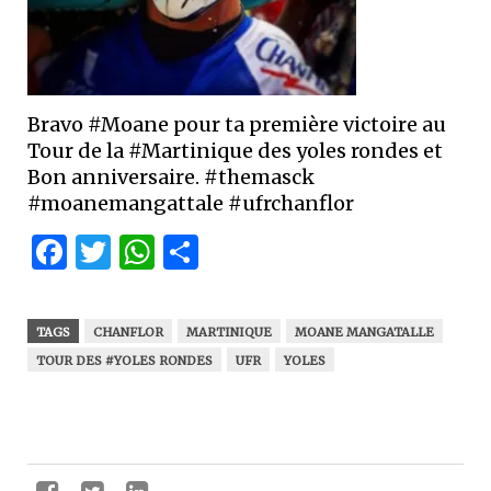
Bravo #Moane pour ta première victoire au
Tour de la #Martinique des yoles rondes et
Bon anniversaire. #themasck
#moanemangattale #ufrchanflor
Facebook
Twitter
WhatsApp
Partager
TAGS
CHANFLOR
MARTINIQUE
MOANE MANGATALLE
TOUR DES #YOLES RONDES
UFR
YOLES