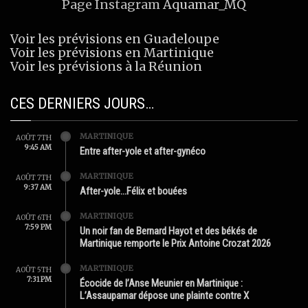
Page Instagram
Aquamar_MQ
Voir les prévisions en Guadeloupe
Voir les prévisions en Martinique
Voir les prévisions à la Réunion
CES DERNIERS JOURS…
MARTINIQUE
AOÛT 7TH
9:45 AM
Entre after-yole et after-gynéco
MARTINIQUE
AOÛT 7TH
9:37 AM
After-yole…Félix et bouées
MARTINIQUE
AOÛT 6TH
7:59 PM
Un noir fan de Bernard Hayot et des békés de
Martinique remporte le Prix Antoine Crozat 2026
MARTINIQUE
AOÛT 5TH
7:31 PM
Écocide de l’Anse Meunier en Martinique :
L’Assaupamar dépose une plainte contre X