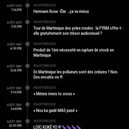
MARTINIQUE
AOÛT 5TH
7:16 PM
Hermann Rose -Élie …ça va mieux
MARTINIQUE
AOÛT 4TH
5:15 PM
Tour de Martinique des yoles rondes : la FYRM offre-t-
elle gratuitement son trésor audiovisuel ?
MARTINIQUE
AOÛT 3RD
6:30 PM
Produit de 1ère nécessité en rupture de stock en
Martinique
MARTINIQUE
AOÛT 2ND
11:14 PM
En Martinique les pollueurs sont des ordures ? Non.
Des enculés-es !!!
MARTINIQUE
AOÛT 2ND
5:56 PM
« Mérine rivers to cross »
MARTINIQUE
AOÛT 2ND
5:48 PM
« Nou ka gadé MAS pasé »
MARTINIQUE
AOÛT 2ND
12:05 PM
LOÏC KOKÉ YO !!!