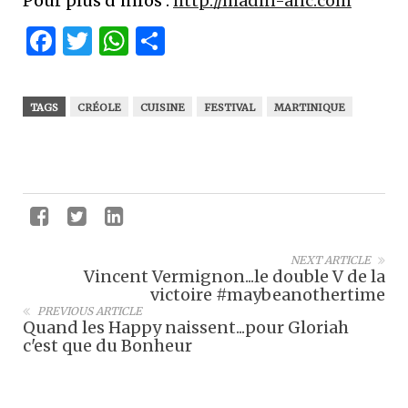
Pour plus d’infos :
http://madin-anc.com
Facebook
Twitter
WhatsApp
Partager
TAGS
CRÉOLE
CUISINE
FESTIVAL
MARTINIQUE
NEXT ARTICLE
Vincent Vermignon...le double V de la
victoire #maybeanothertime
PREVIOUS ARTICLE
Quand les Happy naissent...pour Gloriah
c'est que du Bonheur