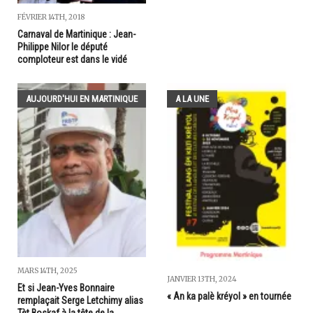
FÉVRIER 14TH, 2018
Carnaval de Martinique : Jean-
Philippe Nilor le député
comploteur est dans le vidé
AUJOURD'HUI EN MARTINIQUE
A LA UNE
MARS 14TH, 2025
JANVIER 13TH, 2024
Et si Jean-Yves Bonnaire
« An ka palè kréyol » en tournée
remplaçait Serge Letchimy alias