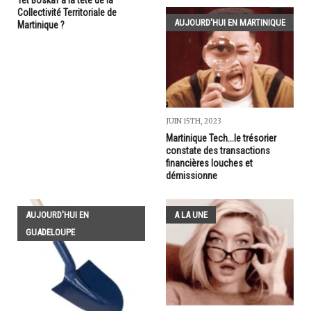
Tèt Boskaf à la tête de la
Collectivité Territoriale de
AUJOURD'HUI EN MARTINIQUE
Martinique ?
JUIN 15TH, 2023
Martinique Tech...le trésorier
constate des transactions
financières louches et
démissionne
AUJOURD'HUI EN
A LA UNE
GUADELOUPE