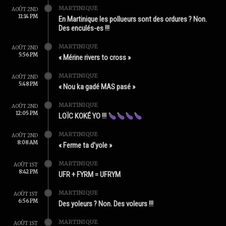
MARTINIQUE
AOÛT 2ND
11:14 PM
En Martinique les pollueurs sont des ordures ? Non.
Des enculés-es !!!
MARTINIQUE
AOÛT 2ND
5:56 PM
« Mérine rivers to cross »
MARTINIQUE
AOÛT 2ND
5:48 PM
« Nou ka gadé MAS pasé »
MARTINIQUE
AOÛT 2ND
12:05 PM
LOÏC KOKÉ YO !!!
MARTINIQUE
AOÛT 2ND
8:08 AM
« Ferme ta d’yole »
MARTINIQUE
AOÛT 1ST
8:42 PM
UFR + FYRM = UFRYM
MARTINIQUE
AOÛT 1ST
6:56 PM
Des yoleurs ? Non. Des voleurs !!!
MARTINIQUE
AOÛT 1ST