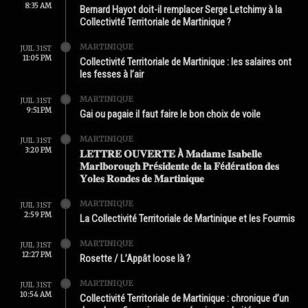
8:35 AM
Bernard Hayot doit-il remplacer Serge Letchimy à la
Collectivité Territoriale de Martinique ?
MARTINIQUE
JUIL 31ST
11:05 PM
Collectivité Territoriale de Martinique : les salaires ont
les fesses à l’air
MARTINIQUE
JUIL 31ST
9:51 PM
Gai ou pagaie il faut faire le bon choix de voile
MARTINIQUE
JUIL 31ST
3:20 PM
𝐋𝐄𝐓𝐓𝐑𝐄 𝐎𝐔𝐕𝐄𝐑𝐓𝐄 À 𝐌𝐚𝐝𝐚𝐦𝐞 𝐈𝐬𝐚𝐛𝐞𝐥𝐥𝐞
𝐌𝐚𝐫𝐥𝐛𝐨𝐫𝐨𝐮𝐠𝐡 𝐏𝐫é𝐬𝐢𝐝𝐞𝐧𝐭𝐞 𝐝𝐞 𝐥𝐚 𝐅é𝐝é𝐫𝐚𝐭𝐢𝐨𝐧 𝐝𝐞𝐬
𝐘𝐨𝐥𝐞𝐬 𝐑𝐨𝐧𝐝𝐞𝐬 𝐝𝐞 𝐌𝐚𝐫𝐭𝐢𝐧𝐢𝐪𝐮𝐞
MARTINIQUE
JUIL 31ST
2:59 PM
La Collectivité Territoriale de Martinique et les Fourmis
MARTINIQUE
JUIL 31ST
12:27 PM
Rosette / L’Appât loose là ?
MARTINIQUE
JUIL 31ST
10:54 AM
Collectivité Territoriale de Martinique : chronique d’un