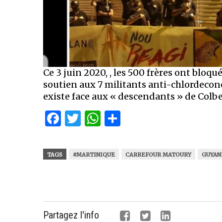
Ce 3 juin 2020, , les 500 frères ont blo
soutien aux 7 militants anti-chlordecone
existe face aux « descendants » de Colbe
Facebook
Twitter
WhatsApp
Partager
TAGS
#MARTINIQUE
CARREFOUR MATOURY
GUYAN
Partagez l'info