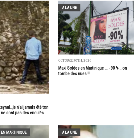
A LA UNE
OCTOBRE 30TH, 2020
Maxi Soldes en Martinique ... - 90 % ...on
tombe des nues !!!
nal...je n'ai jamais été ton
 ne sont pas des enculés
 EN MARTINIQUE
A LA UNE