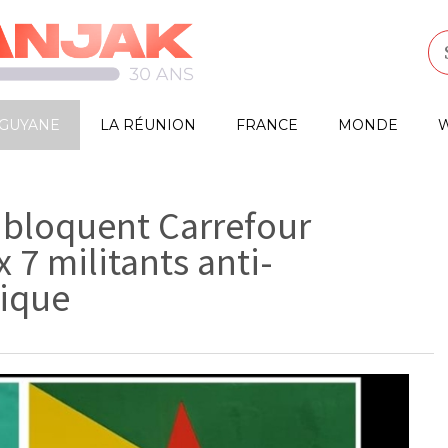
GUYANE
LA RÉUNION
FRANCE
MONDE
W
s bloquent Carrefour
 7 militants anti-
nique