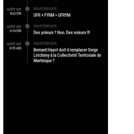
MARTINIQUE
AOÛT 1ST
8:42 PM
UFR + FYRM = UFRYM
MARTINIQUE
AOÛT 1ST
6:56 PM
Des yoleurs ? Non. Des voleurs !!!
MARTINIQUE
AOÛT 1ST
8:35 AM
Bernard Hayot doit-il remplacer Serge
Letchimy à la Collectivité Territoriale de
Martinique ?