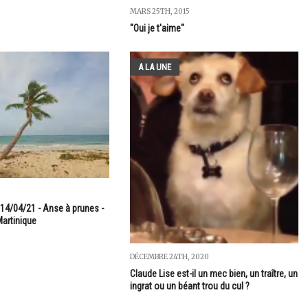
MARS 25TH, 2015
"Oui je t'aime"
A LA UNE
 14/04/21 - Anse à prunes -
Martinique
DÉCEMBRE 24TH, 2020
Claude Lise est-il un mec bien, un traître, un
ingrat ou un béant trou du cul ?