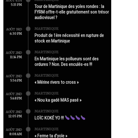
AOÛT 4TH
5:15 PM
Tour de Martinique des yoles rondes : la
FYRM offre-t-elle gratuitement son trésor
audiovisuel ?
MARTINIQUE
AOÛT 3RD
6:30 PM
Produit de 1ère nécessité en rupture de
stock en Martinique
MARTINIQUE
AOÛT 2ND
11:14 PM
En Martinique les pollueurs sont des
ordures ? Non. Des enculés-es !!!
MARTINIQUE
AOÛT 2ND
5:56 PM
« Mérine rivers to cross »
MARTINIQUE
AOÛT 2ND
5:48 PM
« Nou ka gadé MAS pasé »
MARTINIQUE
AOÛT 2ND
12:05 PM
LOÏC KOKÉ YO !!!
MARTINIQUE
AOÛT 2ND
8:08 AM
« Ferme ta d’yole »