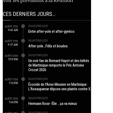
Voir les prévisions à la Réunion
CES DERNIERS JOURS…
MARTINIQUE
AOÛT 7TH
9:45 AM
Entre after-yole et after-gynéco
MARTINIQUE
AOÛT 7TH
9:37 AM
After-yole…Félix et bouées
MARTINIQUE
AOÛT 6TH
7:59 PM
Un noir fan de Bernard Hayot et des békés
de Martinique remporte le Prix Antoine
Crozat 2026
MARTINIQUE
AOÛT 5TH
7:31 PM
Écocide de l’Anse Meunier en Martinique :
L’Assaupamar dépose une plainte contre X
MARTINIQUE
AOÛT 5TH
7:16 PM
Hermann Rose -Élie …ça va mieux
MARTINIQUE