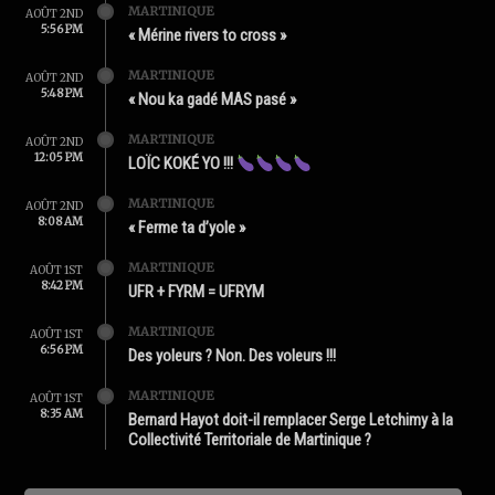
MARTINIQUE
AOÛT 2ND
5:56 PM
« Mérine rivers to cross »
MARTINIQUE
AOÛT 2ND
5:48 PM
« Nou ka gadé MAS pasé »
MARTINIQUE
AOÛT 2ND
12:05 PM
LOÏC KOKÉ YO !!!
MARTINIQUE
AOÛT 2ND
8:08 AM
« Ferme ta d’yole »
MARTINIQUE
AOÛT 1ST
8:42 PM
UFR + FYRM = UFRYM
MARTINIQUE
AOÛT 1ST
6:56 PM
Des yoleurs ? Non. Des voleurs !!!
MARTINIQUE
AOÛT 1ST
8:35 AM
Bernard Hayot doit-il remplacer Serge Letchimy à la
Collectivité Territoriale de Martinique ?