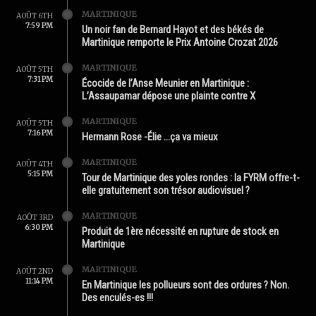
MARTINIQUE
AOÛT 6TH
7:59 PM
Un noir fan de Bernard Hayot et des békés de
Martinique remporte le Prix Antoine Crozat 2026
MARTINIQUE
AOÛT 5TH
7:31 PM
Écocide de l’Anse Meunier en Martinique :
L’Assaupamar dépose une plainte contre X
MARTINIQUE
AOÛT 5TH
7:16 PM
Hermann Rose -Élie …ça va mieux
MARTINIQUE
AOÛT 4TH
5:15 PM
Tour de Martinique des yoles rondes : la FYRM offre-t-
elle gratuitement son trésor audiovisuel ?
MARTINIQUE
AOÛT 3RD
6:30 PM
Produit de 1ère nécessité en rupture de stock en
Martinique
MARTINIQUE
AOÛT 2ND
11:14 PM
En Martinique les pollueurs sont des ordures ? Non.
Des enculés-es !!!