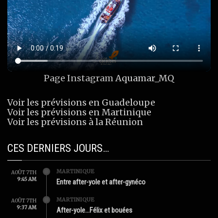
Page Instagram
Aquamar_MQ
Voir les prévisions en Guadeloupe
Voir les prévisions en Martinique
Voir les prévisions à la Réunion
CES DERNIERS JOURS…
MARTINIQUE
AOÛT 7TH
9:45 AM
Entre after-yole et after-gynéco
MARTINIQUE
AOÛT 7TH
9:37 AM
After-yole…Félix et bouées