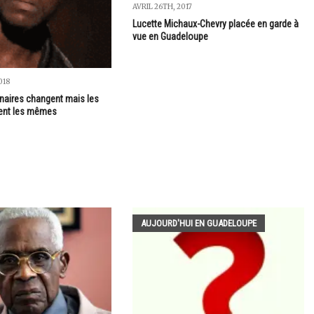
AVRIL 26TH, 2017
Lucette Michaux-Chevry placée en garde à
vue en Guadeloupe
018
nnaires changent mais les
ent les mêmes
AUJOURD'HUI EN GUADELOUPE