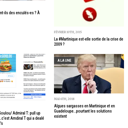
nt-ils des enculés-es ? À
FÉVRIER 10TH, 2015
La #Martinique est-elle sortie de la crise de
2009 ?
A LA UNE
MAI 6TH, 2018
Algues sargasses en Martinique et en
Guadeloupe...pourtant les solutions
ulou/ Admiral T: pull up
existent
..c'est Amdiral T qui a dealé
's