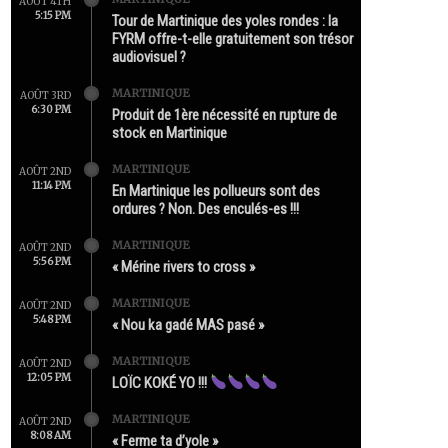
AOÛT 4TH
5:15 PM
Tour de Martinique des yoles rondes : la
FYRM offre-t-elle gratuitement son trésor
audiovisuel ?
MARTINIQUE
AOÛT 3RD
6:30 PM
Produit de 1ère nécessité en rupture de
stock en Martinique
MARTINIQUE
AOÛT 2ND
11:14 PM
En Martinique les pollueurs sont des
ordures ? Non. Des enculés-es !!!
MARTINIQUE
AOÛT 2ND
5:56 PM
« Mérine rivers to cross »
MARTINIQUE
AOÛT 2ND
5:48 PM
« Nou ka gadé MAS pasé »
MARTINIQUE
AOÛT 2ND
12:05 PM
LOÏC KOKÉ YO !!!
MARTINIQUE
AOÛT 2ND
8:08 AM
« Ferme ta d’yole »