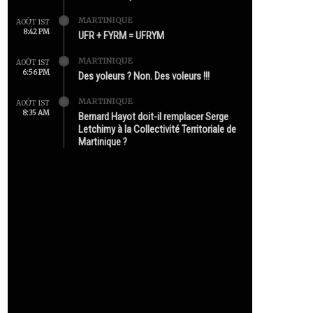
MARTINIQUE
AOÛT 1ST
8:42 PM
UFR + FYRM = UFRYM
MARTINIQUE
AOÛT 1ST
6:56 PM
Des yoleurs ? Non. Des voleurs !!!
MARTINIQUE
AOÛT 1ST
8:35 AM
Bernard Hayot doit-il remplacer Serge
Letchimy à la Collectivité Territoriale de
Martinique ?