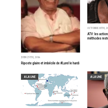
OCTOBRE 11TH, 2
ATV: les actio
méthodes rest
JUIN 25TH, 2014
Riposte glaire et imbécile de #Lurel le hardi
A LA UNE
A LA UNE