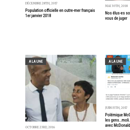
DÉCEMBRE 28TH, 2017
MAI 30TH, 2018
Population officielle en outre-mer français
Nos élus-es so
1er janvier 2018
vous de juger
A LA UNE
A LA UNE
JUIN 15TH, 2017
Polémique McGo
les gens...moli.
avec McDonald
OCTOBRE 23RD, 2016