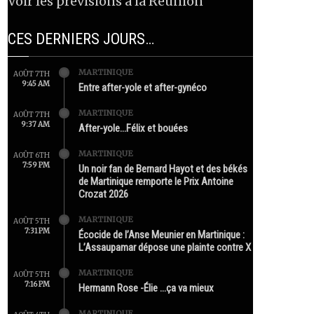
Voir les prévisions à la Réunion
CES DERNIERS JOURS…
MARTINIQUE
AOÛT 7TH
9:45 AM
Entre after-yole et after-gynéco
MARTINIQUE
AOÛT 7TH
9:37 AM
After-yole…Félix et bouées
MARTINIQUE
AOÛT 6TH
7:59 PM
Un noir fan de Bernard Hayot et des békés
de Martinique remporte le Prix Antoine
Crozat 2026
MARTINIQUE
AOÛT 5TH
7:31 PM
Écocide de l’Anse Meunier en Martinique :
L’Assaupamar dépose une plainte contre X
MARTINIQUE
AOÛT 5TH
7:16 PM
Hermann Rose -Élie …ça va mieux
MARTINIQUE