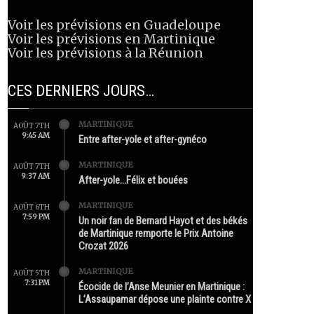
Voir les prévisions en Guadeloupe
Voir les prévisions en Martinique
Voir les prévisions à la Réunion
CES DERNIERS JOURS…
MARTINIQUE
AOÛT 7TH
9:45 AM
Entre after-yole et after-gynéco
MARTINIQUE
AOÛT 7TH
9:37 AM
After-yole…Félix et bouées
MARTINIQUE
AOÛT 6TH
7:59 PM
Un noir fan de Bernard Hayot et des békés
de Martinique remporte le Prix Antoine
Crozat 2026
MARTINIQUE
AOÛT 5TH
7:31 PM
Écocide de l’Anse Meunier en Martinique :
L’Assaupamar dépose une plainte contre X