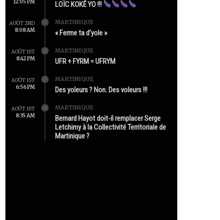
12:05 PM
LOÏC KOKÉ YO !!!
MARTINIQUE
AOÛT 2ND
8:08 AM
« Ferme ta d’yole »
MARTINIQUE
AOÛT 1ST
8:42 PM
UFR + FYRM = UFRYM
MARTINIQUE
AOÛT 1ST
6:56 PM
Des yoleurs ? Non. Des voleurs !!!
MARTINIQUE
AOÛT 1ST
8:35 AM
Bernard Hayot doit-il remplacer Serge
Letchimy à la Collectivité Territoriale de
Martinique ?