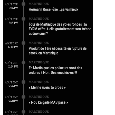
MARTINIQUE
AOÛT 5TH
7:16 PM
Hermann Rose -Élie …ça va mieux
MARTINIQUE
AOÛT 4TH
5:15 PM
Tour de Martinique des yoles rondes : la
FYRM offre-t-elle gratuitement son trésor
audiovisuel ?
MARTINIQUE
AOÛT 3RD
6:30 PM
Produit de 1ère nécessité en rupture de
stock en Martinique
MARTINIQUE
AOÛT 2ND
11:14 PM
En Martinique les pollueurs sont des
ordures ? Non. Des enculés-es !!!
MARTINIQUE
AOÛT 2ND
5:56 PM
« Mérine rivers to cross »
MARTINIQUE
AOÛT 2ND
5:48 PM
« Nou ka gadé MAS pasé »
MARTINIQUE
AOÛT 2ND