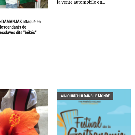
la vente automobile en...
BONDAMANJAK attaqué en
s descendants de
'esclaves dits "békés"
AUJOURD'HUI DANS LE MONDE