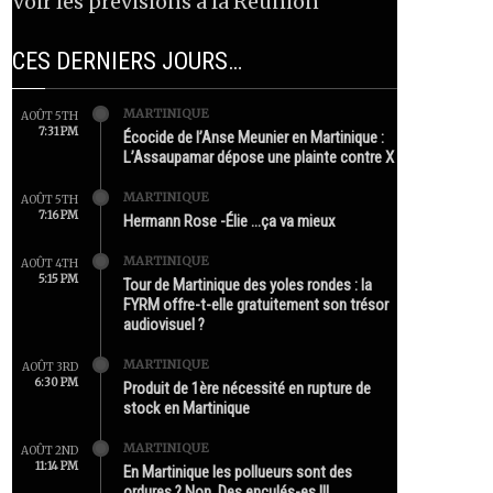
Voir les prévisions à la Réunion
CES DERNIERS JOURS…
MARTINIQUE
AOÛT 5TH
7:31 PM
Écocide de l’Anse Meunier en Martinique :
L’Assaupamar dépose une plainte contre X
MARTINIQUE
AOÛT 5TH
7:16 PM
Hermann Rose -Élie …ça va mieux
MARTINIQUE
AOÛT 4TH
5:15 PM
Tour de Martinique des yoles rondes : la
FYRM offre-t-elle gratuitement son trésor
audiovisuel ?
MARTINIQUE
AOÛT 3RD
6:30 PM
Produit de 1ère nécessité en rupture de
stock en Martinique
MARTINIQUE
AOÛT 2ND
11:14 PM
En Martinique les pollueurs sont des
ordures ? Non. Des enculés-es !!!