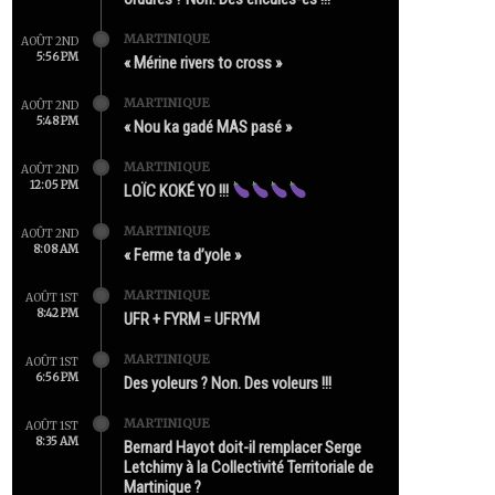
MARTINIQUE
AOÛT 2ND
5:56 PM
« Mérine rivers to cross »
MARTINIQUE
AOÛT 2ND
5:48 PM
« Nou ka gadé MAS pasé »
MARTINIQUE
AOÛT 2ND
12:05 PM
LOÏC KOKÉ YO !!!
MARTINIQUE
AOÛT 2ND
8:08 AM
« Ferme ta d’yole »
MARTINIQUE
AOÛT 1ST
8:42 PM
UFR + FYRM = UFRYM
MARTINIQUE
AOÛT 1ST
6:56 PM
Des yoleurs ? Non. Des voleurs !!!
MARTINIQUE
AOÛT 1ST
8:35 AM
Bernard Hayot doit-il remplacer Serge
Letchimy à la Collectivité Territoriale de
Martinique ?