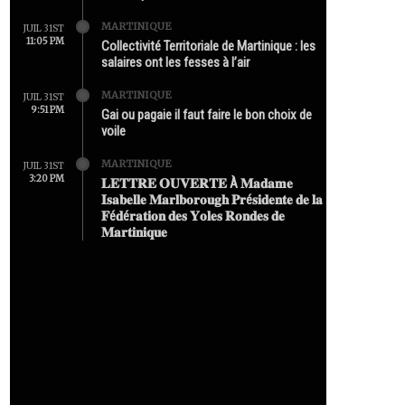
MARTINIQUE
JUIL 31ST
11:05 PM
Collectivité Territoriale de Martinique : les
salaires ont les fesses à l’air
MARTINIQUE
JUIL 31ST
9:51 PM
Gai ou pagaie il faut faire le bon choix de
voile
MARTINIQUE
JUIL 31ST
3:20 PM
𝐋𝐄𝐓𝐓𝐑𝐄 𝐎𝐔𝐕𝐄𝐑𝐓𝐄 À 𝐌𝐚𝐝𝐚𝐦𝐞
𝐈𝐬𝐚𝐛𝐞𝐥𝐥𝐞 𝐌𝐚𝐫𝐥𝐛𝐨𝐫𝐨𝐮𝐠𝐡 𝐏𝐫é𝐬𝐢𝐝𝐞𝐧𝐭𝐞 𝐝𝐞 𝐥𝐚
𝐅é𝐝é𝐫𝐚𝐭𝐢𝐨𝐧 𝐝𝐞𝐬 𝐘𝐨𝐥𝐞𝐬 𝐑𝐨𝐧𝐝𝐞𝐬 𝐝𝐞
𝐌𝐚𝐫𝐭𝐢𝐧𝐢𝐪𝐮𝐞