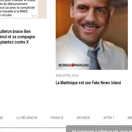
illeton braise îlien
 Limol et sa compagne
plaintes contre X
MAI 29TH, 2021
La Martinique est une Fake News Island
NE
LA RÉUNION
FRANCE
MONDE
WTM ?
ME
En continuant à utiliser le site, vous a