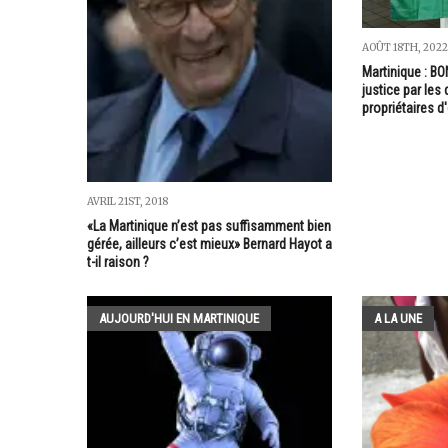
AOÛT 18TH, 2022
Martinique : 
justice par le
propriétaires d
AVRIL 21ST, 2018
«La Martinique n’est pas suffisamment bien
gérée, ailleurs c’est mieux» Bernard Hayot a
t-il raison ?
AUJOURD'HUI EN MARTINIQUE
A LA UNE