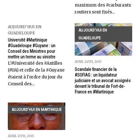
maximum des #carburants
routiers sont fixés...
AUJOURD'HUI EN
AUJOURD'HUI EN
GUADELOUPE
GUADELOUPE
Université #Martinique
#Guadeloupe #Guyane : un
Conseil des Ministres pour
mettre un terme au sinistre
AVRIL 24TH, 2015
L'#Université des #Antilles
Scandale financier de la
(#UA) et celle de la #Guyane
#SOFIAG : un liquidateur
étaient à l'ordre du jour du
judiciaire et un avocat assignés
Conseil des...
devant le tribunal de Fort-de-
France en #Martinique
AUJOURD'HUI EN MARTINIQUE
AVRIL 12TH, 2015