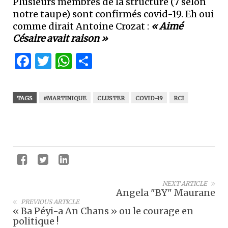
Plusieurs membres de la structure (7 selon
notre taupe) sont confirmés covid-19. Eh oui
comme dirait Antoine Crozat :
« Aimé
Césaire avait raison »
Facebook
Twitter
WhatsApp
Partager
TAGS
#MARTINIQUE
CLUSTER
COVID-19
RCI
NEXT ARTICLE
Angela "BY" Maurane
PREVIOUS ARTICLE
« Ba Péyi-a An Chans » ou le courage en
politique !