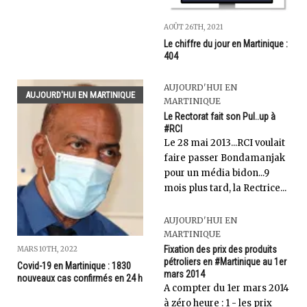
AOÛT 26TH, 2021
Le chiffre du jour en Martinique :
404
AUJOURD'HUI EN
AUJOURD'HUI EN MARTINIQUE
MARTINIQUE
Le Rectorat fait son Pul..up à
#RCI
Le 28 mai 2013...RCI voulait
faire passer Bondamanjak
pour un média bidon...9
mois plus tard, la Rectrice...
AUJOURD'HUI EN
MARTINIQUE
Fixation des prix des produits
MARS 10TH, 2022
pétroliers en #Martinique au 1er
Covid-19 en Martinique : 1830
mars 2014
nouveaux cas confirmés en 24 h
A compter du 1er mars 2014
à zéro heure : 1 - les prix