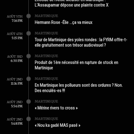
L’Assaupamar dépose une plainte contre X
MARTINIQUE
AOÛT 5TH
7:16 PM
Hermann Rose -Élie …ça va mieux
MARTINIQUE
AOÛT 4TH
5:15 PM
Tour de Martinique des yoles rondes : la FYRM offre-t-
elle gratuitement son trésor audiovisuel ?
MARTINIQUE
AOÛT 3RD
6:30 PM
Produit de 1ère nécessité en rupture de stock en
Martinique
MARTINIQUE
AOÛT 2ND
11:14 PM
En Martinique les pollueurs sont des ordures ? Non.
Des enculés-es !!!
MARTINIQUE
AOÛT 2ND
5:56 PM
« Mérine rivers to cross »
MARTINIQUE
AOÛT 2ND
5:48 PM
« Nou ka gadé MAS pasé »