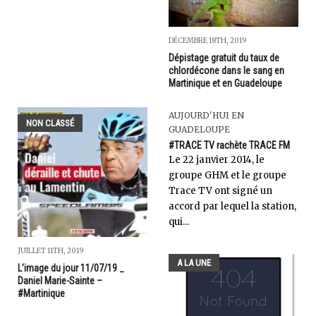
DÉCEMBRE 18TH, 2019
Dépistage gratuit du taux de
chlordécone dans le sang en
Martinique et en Guadeloupe
AUJOURD'HUI EN
NON CLASSÉ
GUADELOUPE
#TRACE TV rachète TRACE FM
Le 22 janvier 2014, le
groupe GHM et le groupe
Trace TV ont signé un
accord par lequel la station,
qui...
JUILLET 11TH, 2019
A LA UNE
L’image du jour 11/07/19 _
Daniel Marie-Sainte –
#Martinique