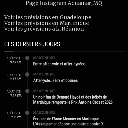
Page Instagram
Aquamar_MQ
Voir les prévisions en Guadeloupe
Voir les prévisions en Martinique
Voir les prévisions à la Réunion
CES DERNIERS JOURS…
MARTINIQUE
AOÛT 7TH
9:45 AM
Entre after-yole et after-gynéco
MARTINIQUE
AOÛT 7TH
9:37 AM
After-yole…Félix et bouées
MARTINIQUE
AOÛT 6TH
7:59 PM
Un noir fan de Bernard Hayot et des békés de
Martinique remporte le Prix Antoine Crozat 2026
MARTINIQUE
AOÛT 5TH
7:31 PM
Écocide de l’Anse Meunier en Martinique :
L’Assaupamar dépose une plainte contre X