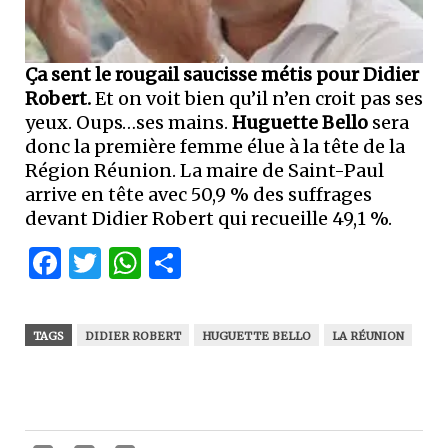
Ça sent le rougail saucisse métis pour Didier
Robert.
Et on voit bien qu’il n’en croit pas ses
yeux. Oups…ses mains.
Huguette Bello
sera
donc la première femme élue à la tête de la
Région Réunion. La maire de Saint-Paul
arrive en tête avec 50,9 % des suffrages
devant Didier Robert qui recueille 49,1 %.
Facebook
Twitter
WhatsApp
Partager
TAGS
DIDIER ROBERT
HUGUETTE BELLO
LA RÉUNION