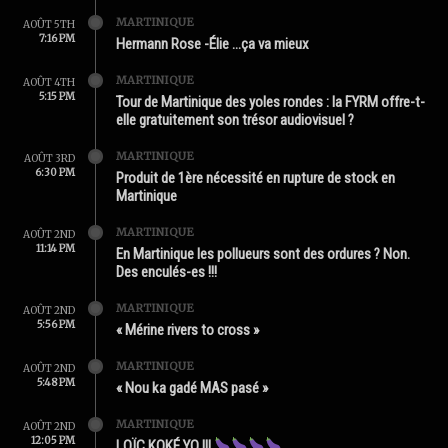
MARTINIQUE
AOÛT 5TH
7:16 PM
Hermann Rose -Élie …ça va mieux
MARTINIQUE
AOÛT 4TH
5:15 PM
Tour de Martinique des yoles rondes : la FYRM offre-t-
elle gratuitement son trésor audiovisuel ?
MARTINIQUE
AOÛT 3RD
6:30 PM
Produit de 1ère nécessité en rupture de stock en
Martinique
MARTINIQUE
AOÛT 2ND
11:14 PM
En Martinique les pollueurs sont des ordures ? Non.
Des enculés-es !!!
MARTINIQUE
AOÛT 2ND
5:56 PM
« Mérine rivers to cross »
MARTINIQUE
AOÛT 2ND
5:48 PM
« Nou ka gadé MAS pasé »
MARTINIQUE
AOÛT 2ND
12:05 PM
LOÏC KOKÉ YO !!!