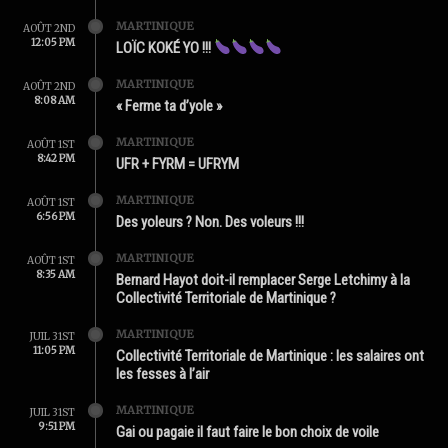
MARTINIQUE
AOÛT 2ND
12:05 PM
LOÏC KOKÉ YO !!!
MARTINIQUE
AOÛT 2ND
8:08 AM
« Ferme ta d’yole »
MARTINIQUE
AOÛT 1ST
8:42 PM
UFR + FYRM = UFRYM
MARTINIQUE
AOÛT 1ST
6:56 PM
Des yoleurs ? Non. Des voleurs !!!
MARTINIQUE
AOÛT 1ST
8:35 AM
Bernard Hayot doit-il remplacer Serge Letchimy à la
Collectivité Territoriale de Martinique ?
MARTINIQUE
JUIL 31ST
11:05 PM
Collectivité Territoriale de Martinique : les salaires ont
les fesses à l’air
MARTINIQUE
JUIL 31ST
9:51 PM
Gai ou pagaie il faut faire le bon choix de voile