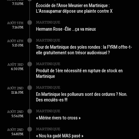
7:31 PM
Écocide de l’Anse Meunier en Martinique :
L’Assaupamar dépose une plainte contre X
MARTINIQUE
AOÛT 5TH
7:16 PM
Hermann Rose -Élie …ça va mieux
MARTINIQUE
AOÛT 4TH
5:15 PM
Tour de Martinique des yoles rondes : la FYRM offre-t-
elle gratuitement son trésor audiovisuel ?
MARTINIQUE
AOÛT 3RD
6:30 PM
Produit de 1ère nécessité en rupture de stock en
Martinique
MARTINIQUE
AOÛT 2ND
11:14 PM
En Martinique les pollueurs sont des ordures ? Non.
Des enculés-es !!!
MARTINIQUE
AOÛT 2ND
5:56 PM
« Mérine rivers to cross »
MARTINIQUE
AOÛT 2ND
5:48 PM
« Nou ka gadé MAS pasé »