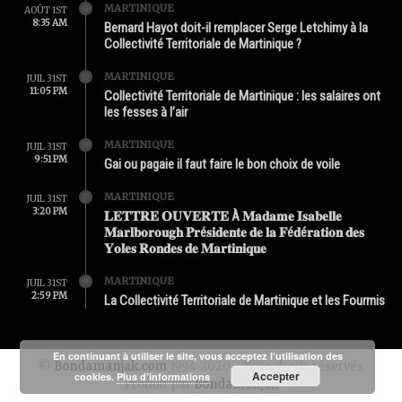
MARTINIQUE
AOÛT 1ST
8:35 AM
Bernard Hayot doit-il remplacer Serge Letchimy à la
Collectivité Territoriale de Martinique ?
MARTINIQUE
JUIL 31ST
11:05 PM
Collectivité Territoriale de Martinique : les salaires ont
les fesses à l’air
MARTINIQUE
JUIL 31ST
9:51 PM
Gai ou pagaie il faut faire le bon choix de voile
MARTINIQUE
JUIL 31ST
3:20 PM
𝐋𝐄𝐓𝐓𝐑𝐄 𝐎𝐔𝐕𝐄𝐑𝐓𝐄 À 𝐌𝐚𝐝𝐚𝐦𝐞 𝐈𝐬𝐚𝐛𝐞𝐥𝐥𝐞
𝐌𝐚𝐫𝐥𝐛𝐨𝐫𝐨𝐮𝐠𝐡 𝐏𝐫é𝐬𝐢𝐝𝐞𝐧𝐭𝐞 𝐝𝐞 𝐥𝐚 𝐅é𝐝é𝐫𝐚𝐭𝐢𝐨𝐧 𝐝𝐞𝐬
𝐘𝐨𝐥𝐞𝐬 𝐑𝐨𝐧𝐝𝐞𝐬 𝐝𝐞 𝐌𝐚𝐫𝐭𝐢𝐧𝐢𝐪𝐮𝐞
MARTINIQUE
JUIL 31ST
2:59 PM
La Collectivité Territoriale de Martinique et les Fourmis
En continuant à utiliser le site, vous acceptez l’utilisation des
©
Bondamanjak.com
1994-2020 - Tous droits réservés
Accepter
cookies.
Plus d’informations
Produit par
Bondamanjak