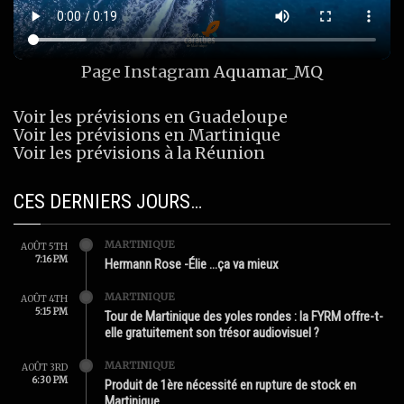
Page Instagram
Aquamar_MQ
Voir les prévisions en Guadeloupe
Voir les prévisions en Martinique
Voir les prévisions à la Réunion
CES DERNIERS JOURS…
MARTINIQUE
AOÛT 5TH
7:16 PM
Hermann Rose -Élie …ça va mieux
MARTINIQUE
AOÛT 4TH
5:15 PM
Tour de Martinique des yoles rondes : la FYRM offre-t-
elle gratuitement son trésor audiovisuel ?
MARTINIQUE
AOÛT 3RD
6:30 PM
Produit de 1ère nécessité en rupture de stock en
Martinique