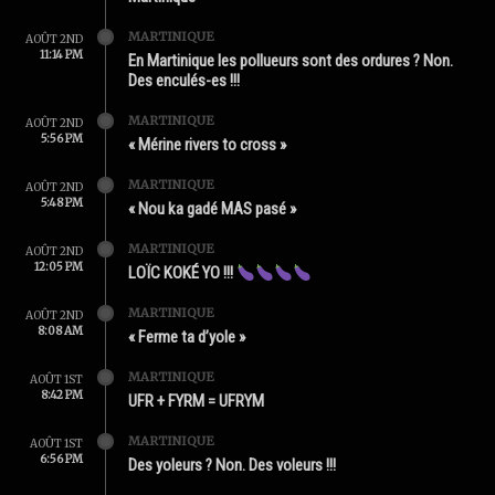
MARTINIQUE
AOÛT 2ND
11:14 PM
En Martinique les pollueurs sont des ordures ? Non.
Des enculés-es !!!
MARTINIQUE
AOÛT 2ND
5:56 PM
« Mérine rivers to cross »
MARTINIQUE
AOÛT 2ND
5:48 PM
« Nou ka gadé MAS pasé »
MARTINIQUE
AOÛT 2ND
12:05 PM
LOÏC KOKÉ YO !!!
MARTINIQUE
AOÛT 2ND
8:08 AM
« Ferme ta d’yole »
MARTINIQUE
AOÛT 1ST
8:42 PM
UFR + FYRM = UFRYM
MARTINIQUE
AOÛT 1ST
6:56 PM
Des yoleurs ? Non. Des voleurs !!!