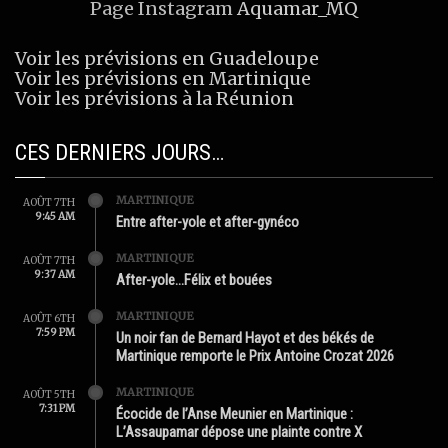
Page Instagram
Aquamar_MQ
Voir les prévisions en Guadeloupe
Voir les prévisions en Martinique
Voir les prévisions à la Réunion
CES DERNIERS JOURS…
MARTINIQUE
AOÛT 7TH
9:45 AM
Entre after-yole et after-gynéco
MARTINIQUE
AOÛT 7TH
9:37 AM
After-yole…Félix et bouées
MARTINIQUE
AOÛT 6TH
7:59 PM
Un noir fan de Bernard Hayot et des békés de
Martinique remporte le Prix Antoine Crozat 2026
MARTINIQUE
AOÛT 5TH
7:31 PM
Écocide de l’Anse Meunier en Martinique :
L’Assaupamar dépose une plainte contre X