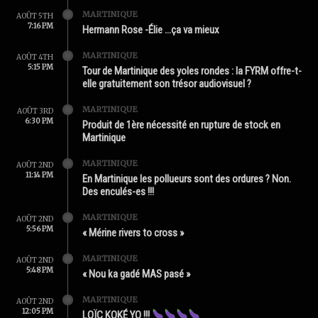
MARTINIQUE
AOÛT 5TH
7:16 PM
Hermann Rose -Élie …ça va mieux
MARTINIQUE
AOÛT 4TH
5:15 PM
Tour de Martinique des yoles rondes : la FYRM offre-t-
elle gratuitement son trésor audiovisuel ?
MARTINIQUE
AOÛT 3RD
6:30 PM
Produit de 1ère nécessité en rupture de stock en
Martinique
MARTINIQUE
AOÛT 2ND
11:14 PM
En Martinique les pollueurs sont des ordures ? Non.
Des enculés-es !!!
MARTINIQUE
AOÛT 2ND
5:56 PM
« Mérine rivers to cross »
MARTINIQUE
AOÛT 2ND
5:48 PM
« Nou ka gadé MAS pasé »
MARTINIQUE
AOÛT 2ND
12:05 PM
LOÏC KOKÉ YO !!!