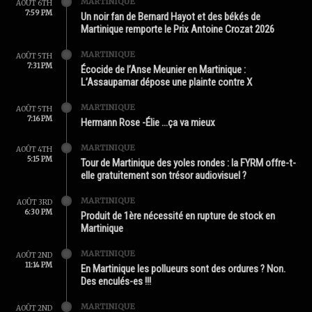
MARTINIQUE
AOÛT 6TH
7:59 PM
Un noir fan de Bernard Hayot et des békés de
Martinique remporte le Prix Antoine Crozat 2026
MARTINIQUE
AOÛT 5TH
7:31 PM
Écocide de l’Anse Meunier en Martinique :
L’Assaupamar dépose une plainte contre X
MARTINIQUE
AOÛT 5TH
7:16 PM
Hermann Rose -Élie …ça va mieux
MARTINIQUE
AOÛT 4TH
5:15 PM
Tour de Martinique des yoles rondes : la FYRM offre-t-
elle gratuitement son trésor audiovisuel ?
MARTINIQUE
AOÛT 3RD
6:30 PM
Produit de 1ère nécessité en rupture de stock en
Martinique
MARTINIQUE
AOÛT 2ND
11:14 PM
En Martinique les pollueurs sont des ordures ? Non.
Des enculés-es !!!
MARTINIQUE
AOÛT 2ND