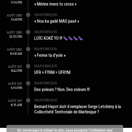
5:56 PM
« Mérine rivers to cross »
MARTINIQUE
AOÛT 2ND
5:48 PM
« Nou ka gadé MAS pasé »
MARTINIQUE
AOÛT 2ND
12:05 PM
LOÏC KOKÉ YO !!!
MARTINIQUE
AOÛT 2ND
8:08 AM
« Ferme ta d’yole »
MARTINIQUE
AOÛT 1ST
8:42 PM
UFR + FYRM = UFRYM
MARTINIQUE
AOÛT 1ST
6:56 PM
Des yoleurs ? Non. Des voleurs !!!
MARTINIQUE
AOÛT 1ST
8:35 AM
Bernard Hayot doit-il remplacer Serge Letchimy à la
Collectivité Territoriale de Martinique ?
En continuant à utiliser le site, vous acceptez l’utilisation des