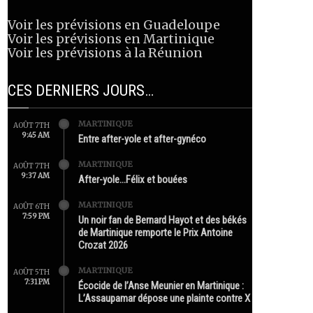
Voir les prévisions en Guadeloupe
Voir les prévisions en Martinique
Voir les prévisions à la Réunion
CES DERNIERS JOURS…
MARTINIQUE
AOÛT 7TH
9:45 AM
Entre after-yole et after-gynéco
MARTINIQUE
AOÛT 7TH
9:37 AM
After-yole…Félix et bouées
MARTINIQUE
AOÛT 6TH
7:59 PM
Un noir fan de Bernard Hayot et des békés
de Martinique remporte le Prix Antoine
Crozat 2026
MARTINIQUE
AOÛT 5TH
7:31 PM
Écocide de l’Anse Meunier en Martinique :
L’Assaupamar dépose une plainte contre X