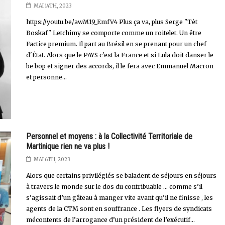
MAI 14TH, 2023
https://youtu.be/awM19_EmfV4 Plus ça va, plus Serge "Tèt
Boskaf" Letchimy se comporte comme un roitelet. Un être
Factice premium. Il part au Brésil en se prenant pour un chef
d'État. Alors que le PAYS c'est la France et si Lula doit danser le
be bop et signer des accords, il le fera avec Emmanuel Macron
et personne...
Personnel et moyens : à la Collectivité Territoriale de
Martinique rien ne va plus !
MAI 6TH, 2023
Alors que certains privilégiés se baladent de séjours en séjours
à travers le monde sur le dos du contribuable … comme s’il
s’agissait d’un gâteau à manger vite avant qu’il ne finisse , les
agents de la CTM sont en souffrance . Les flyers de syndicats
mécontents de l’arrogance d’un président de l’exécutif...