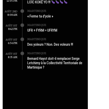
12:05 PM
LOÏC KOKÉ YO !!!
MARTINIQUE
AOÛT 2ND
8:08 AM
« Ferme ta d’yole »
MARTINIQUE
AOÛT 1ST
8:42 PM
UFR + FYRM = UFRYM
MARTINIQUE
AOÛT 1ST
6:56 PM
Des yoleurs ? Non. Des voleurs !!!
MARTINIQUE
AOÛT 1ST
8:35 AM
Bernard Hayot doit-il remplacer Serge
Letchimy à la Collectivité Territoriale de
Martinique ?