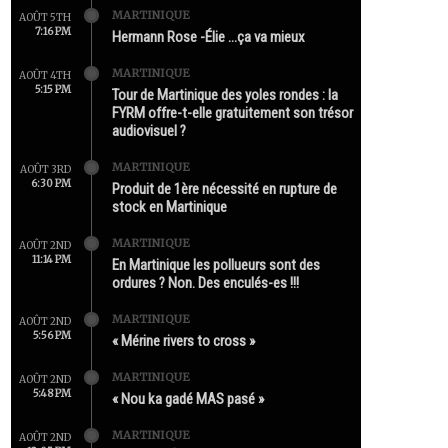
MARTINIQUE
AOÛT 5TH
7:16 PM
Hermann Rose -Élie …ça va mieux
MARTINIQUE
AOÛT 4TH
5:15 PM
Tour de Martinique des yoles rondes : la
FYRM offre-t-elle gratuitement son trésor
audiovisuel ?
MARTINIQUE
AOÛT 3RD
6:30 PM
Produit de 1ère nécessité en rupture de
stock en Martinique
MARTINIQUE
AOÛT 2ND
11:14 PM
En Martinique les pollueurs sont des
ordures ? Non. Des enculés-es !!!
MARTINIQUE
AOÛT 2ND
5:56 PM
« Mérine rivers to cross »
MARTINIQUE
AOÛT 2ND
5:48 PM
« Nou ka gadé MAS pasé »
MARTINIQUE
AOÛT 2ND