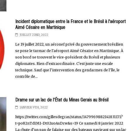
Incident diplomatique entre la France et le Brésil à l'aéroport
Aimé Césaire en Martinique
JUILLET 22ND, 2022
Le 19 juillet 2022, un aéronef privé du gouvernement brésilien
se pose le tarmac de l'aéroport Aimé Césaire en Martinique. À
son bord se trouvent le vice-président du Brésil et plusieurs
diplomates. Rien d'extraordinaire. C'est juste une escale
technique. Sauf que l'intervention des gendarmes de l'île, le
contrôle de...
Drame sur un lac de l'État du Minas Gerais au Brésil
JANVIER 9TH, 2022
https://twitter.com/gillesdegras/status/1479969882141831171?
t=po82nTdIM1-Dt02uoAsDrw&s=19 Ce samedi 8 janvier 2022
La chute d'un pan de falaise sur des bateaux navigant sur un lac