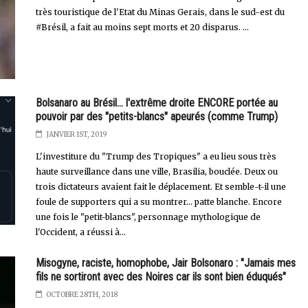
très touristique de l'Etat du Minas Gerais, dans le sud-est du
#Brésil, a fait au moins sept morts et 20 disparus. ...
Bolsanaro au Brésil... l'extrême droite ENCORE portée au
pouvoir par des "petits-blancs" apeurés (comme Trump)
JANVIER 1ST, 2019
L'investiture du "Trump des Tropiques" a eu lieu sous très
haute surveillance dans une ville, Brasilia, bouclée. Deux ou
trois dictateurs avaient fait le déplacement. Et semble-t-il une
foule de supporters qui a su montrer... patte blanche. Encore
une fois le "petit-blancs", personnage mythologique de
l'Occident, a réussi à...
Misogyne, raciste, homophobe, Jair Bolsonaro : "Jamais mes
fils ne sortiront avec des Noires car ils sont bien éduqués"
OCTOBRE 28TH, 2018