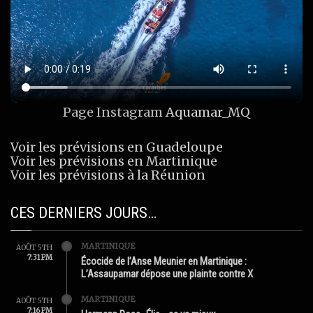
Page Instagram
Aquamar_MQ
Voir les prévisions en Guadeloupe
Voir les prévisions en Martinique
Voir les prévisions à la Réunion
CES DERNIERS JOURS…
MARTINIQUE
AOÛT 5TH
7:31 PM
Écocide de l’Anse Meunier en Martinique :
L’Assaupamar dépose une plainte contre X
MARTINIQUE
AOÛT 5TH
7:16 PM