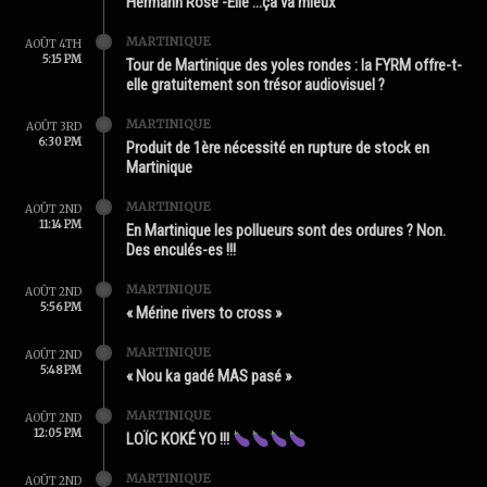
Hermann Rose -Élie …ça va mieux
MARTINIQUE
AOÛT 4TH
5:15 PM
Tour de Martinique des yoles rondes : la FYRM offre-t-
elle gratuitement son trésor audiovisuel ?
MARTINIQUE
AOÛT 3RD
6:30 PM
Produit de 1ère nécessité en rupture de stock en
Martinique
MARTINIQUE
AOÛT 2ND
11:14 PM
En Martinique les pollueurs sont des ordures ? Non.
Des enculés-es !!!
MARTINIQUE
AOÛT 2ND
5:56 PM
« Mérine rivers to cross »
MARTINIQUE
AOÛT 2ND
5:48 PM
« Nou ka gadé MAS pasé »
MARTINIQUE
AOÛT 2ND
12:05 PM
LOÏC KOKÉ YO !!!
MARTINIQUE
AOÛT 2ND