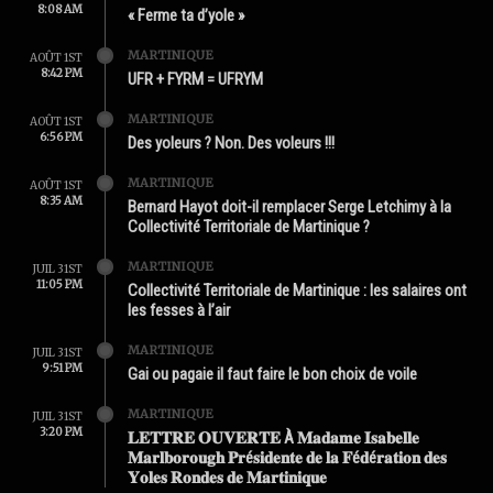
8:08 AM
« Ferme ta d’yole »
MARTINIQUE
AOÛT 1ST
8:42 PM
UFR + FYRM = UFRYM
MARTINIQUE
AOÛT 1ST
6:56 PM
Des yoleurs ? Non. Des voleurs !!!
MARTINIQUE
AOÛT 1ST
8:35 AM
Bernard Hayot doit-il remplacer Serge Letchimy à la
Collectivité Territoriale de Martinique ?
MARTINIQUE
JUIL 31ST
11:05 PM
Collectivité Territoriale de Martinique : les salaires ont
les fesses à l’air
MARTINIQUE
JUIL 31ST
9:51 PM
Gai ou pagaie il faut faire le bon choix de voile
MARTINIQUE
JUIL 31ST
3:20 PM
𝐋𝐄𝐓𝐓𝐑𝐄 𝐎𝐔𝐕𝐄𝐑𝐓𝐄 À 𝐌𝐚𝐝𝐚𝐦𝐞 𝐈𝐬𝐚𝐛𝐞𝐥𝐥𝐞
𝐌𝐚𝐫𝐥𝐛𝐨𝐫𝐨𝐮𝐠𝐡 𝐏𝐫é𝐬𝐢𝐝𝐞𝐧𝐭𝐞 𝐝𝐞 𝐥𝐚 𝐅é𝐝é𝐫𝐚𝐭𝐢𝐨𝐧 𝐝𝐞𝐬
𝐘𝐨𝐥𝐞𝐬 𝐑𝐨𝐧𝐝𝐞𝐬 𝐝𝐞 𝐌𝐚𝐫𝐭𝐢𝐧𝐢𝐪𝐮𝐞