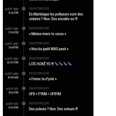
MARTINIQUE
AOÛT 2ND
11:14 PM
En Martinique les pollueurs sont des
ordures ? Non. Des enculés-es !!!
MARTINIQUE
AOÛT 2ND
5:56 PM
« Mérine rivers to cross »
MARTINIQUE
AOÛT 2ND
5:48 PM
« Nou ka gadé MAS pasé »
MARTINIQUE
AOÛT 2ND
12:05 PM
LOÏC KOKÉ YO !!!
MARTINIQUE
AOÛT 2ND
8:08 AM
« Ferme ta d’yole »
MARTINIQUE
AOÛT 1ST
8:42 PM
UFR + FYRM = UFRYM
MARTINIQUE
AOÛT 1ST
6:56 PM
Des yoleurs ? Non. Des voleurs !!!