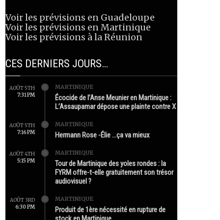
Voir les prévisions en Guadeloupe
Voir les prévisions en Martinique
Voir les prévisions à la Réunion
CES DERNIERS JOURS…
MARTINIQUE
AOÛT 5TH
7:31 PM
Écocide de l’Anse Meunier en Martinique :
L’Assaupamar dépose une plainte contre X
MARTINIQUE
AOÛT 5TH
7:16 PM
Hermann Rose -Élie …ça va mieux
MARTINIQUE
AOÛT 4TH
5:15 PM
Tour de Martinique des yoles rondes : la
FYRM offre-t-elle gratuitement son trésor
audiovisuel ?
MARTINIQUE
AOÛT 3RD
6:30 PM
Produit de 1ère nécessité en rupture de
stock en Martinique