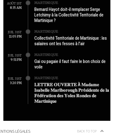
MARTINIQUE
AOÛT 1ST
8:35 AM
Bernard Hayot doit-il remplacer Serge
Letchimy à la Collectivité Territoriale de
Martinique ?
MARTINIQUE
JUIL 31ST
11:05 PM
Collectivité Territoriale de Martinique : les
salaires ont les fesses à l’air
MARTINIQUE
JUIL 31ST
9:51 PM
Gai ou pagaie il faut faire le bon choix de
voile
MARTINIQUE
JUIL 31ST
3:20 PM
𝐋𝐄𝐓𝐓𝐑𝐄 𝐎𝐔𝐕𝐄𝐑𝐓𝐄 À 𝐌𝐚𝐝𝐚𝐦𝐞
𝐈𝐬𝐚𝐛𝐞𝐥𝐥𝐞 𝐌𝐚𝐫𝐥𝐛𝐨𝐫𝐨𝐮𝐠𝐡 𝐏𝐫é𝐬𝐢𝐝𝐞𝐧𝐭𝐞 𝐝𝐞 𝐥𝐚
𝐅é𝐝é𝐫𝐚𝐭𝐢𝐨𝐧 𝐝𝐞𝐬 𝐘𝐨𝐥𝐞𝐬 𝐑𝐨𝐧𝐝𝐞𝐬 𝐝𝐞
𝐌𝐚𝐫𝐭𝐢𝐧𝐢𝐪𝐮𝐞
NTIONS LÉGALES
BACK TO TOP