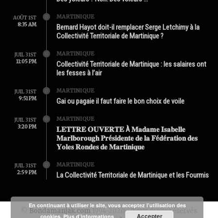
MARTINIQUE
AOÛT 1ST
8:35 AM
Bernard Hayot doit-il remplacer Serge Letchimy à la
Collectivité Territoriale de Martinique ?
MARTINIQUE
JUIL 31ST
11:05 PM
Collectivité Territoriale de Martinique : les salaires ont
les fesses à l’air
MARTINIQUE
JUIL 31ST
9:51 PM
Gai ou pagaie il faut faire le bon choix de voile
MARTINIQUE
JUIL 31ST
3:20 PM
𝐋𝐄𝐓𝐓𝐑𝐄 𝐎𝐔𝐕𝐄𝐑𝐓𝐄 À 𝐌𝐚𝐝𝐚𝐦𝐞 𝐈𝐬𝐚𝐛𝐞𝐥𝐥𝐞
𝐌𝐚𝐫𝐥𝐛𝐨𝐫𝐨𝐮𝐠𝐡 𝐏𝐫é𝐬𝐢𝐝𝐞𝐧𝐭𝐞 𝐝𝐞 𝐥𝐚 𝐅é𝐝é𝐫𝐚𝐭𝐢𝐨𝐧 𝐝𝐞𝐬
𝐘𝐨𝐥𝐞𝐬 𝐑𝐨𝐧𝐝𝐞𝐬 𝐝𝐞 𝐌𝐚𝐫𝐭𝐢𝐧𝐢𝐪𝐮𝐞
MARTINIQUE
JUIL 31ST
2:59 PM
La Collectivité Territoriale de Martinique et les Fourmis
En continuant à utiliser le site, vous acceptez l’utilisation des
©
Bondamanjak.com
1994-2020 - Tous droits réservés
Accepter
cookies.
Plus d’informations