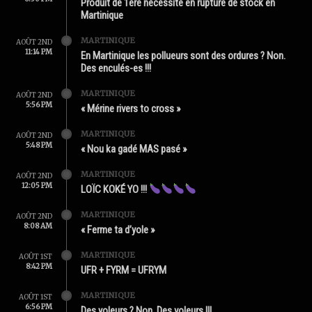
Produit de 1ère nécessité en rupture de stock en
Martinique
MARTINIQUE
AOÛT 2ND
11:14 PM
En Martinique les pollueurs sont des ordures ? Non.
Des enculés-es !!!
MARTINIQUE
AOÛT 2ND
5:56 PM
« Mérine rivers to cross »
MARTINIQUE
AOÛT 2ND
5:48 PM
« Nou ka gadé MAS pasé »
MARTINIQUE
AOÛT 2ND
12:05 PM
LOÏC KOKÉ YO !!!
MARTINIQUE
AOÛT 2ND
8:08 AM
« Ferme ta d’yole »
MARTINIQUE
AOÛT 1ST
8:42 PM
UFR + FYRM = UFRYM
MARTINIQUE
AOÛT 1ST
6:56 PM
Des yoleurs ? Non. Des voleurs !!!