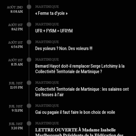
MARTINIQUE
AOÛT 2ND
8:08 AM
« Ferme ta d’yole »
MARTINIQUE
AOÛT 1ST
8:42 PM
UFR + FYRM = UFRYM
MARTINIQUE
AOÛT 1ST
6:56 PM
Des yoleurs ? Non. Des voleurs !!!
MARTINIQUE
AOÛT 1ST
8:35 AM
Bernard Hayot doit-il remplacer Serge Letchimy à la
Collectivité Territoriale de Martinique ?
MARTINIQUE
JUIL 31ST
11:05 PM
Collectivité Territoriale de Martinique : les salaires ont
les fesses à l’air
MARTINIQUE
JUIL 31ST
9:51 PM
Gai ou pagaie il faut faire le bon choix de voile
MARTINIQUE
JUIL 31ST
3:20 PM
𝐋𝐄𝐓𝐓𝐑𝐄 𝐎𝐔𝐕𝐄𝐑𝐓𝐄 À 𝐌𝐚𝐝𝐚𝐦𝐞 𝐈𝐬𝐚𝐛𝐞𝐥𝐥𝐞
𝐌𝐚𝐫𝐥𝐛𝐨𝐫𝐨𝐮𝐠𝐡 𝐏𝐫é𝐬𝐢𝐝𝐞𝐧𝐭𝐞 𝐝𝐞 𝐥𝐚 𝐅é𝐝é𝐫𝐚𝐭𝐢𝐨𝐧 𝐝𝐞𝐬