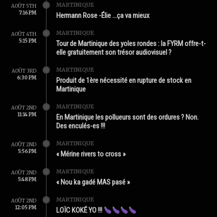
MARTINIQUE
AOÛT 5TH
7:16 PM
Hermann Rose -Élie …ça va mieux
MARTINIQUE
AOÛT 4TH
5:15 PM
Tour de Martinique des yoles rondes : la FYRM offre-t-
elle gratuitement son trésor audiovisuel ?
MARTINIQUE
AOÛT 3RD
6:30 PM
Produit de 1ère nécessité en rupture de stock en
Martinique
MARTINIQUE
AOÛT 2ND
11:14 PM
En Martinique les pollueurs sont des ordures ? Non.
Des enculés-es !!!
MARTINIQUE
AOÛT 2ND
5:56 PM
« Mérine rivers to cross »
MARTINIQUE
AOÛT 2ND
5:48 PM
« Nou ka gadé MAS pasé »
MARTINIQUE
AOÛT 2ND
12:05 PM
LOÏC KOKÉ YO !!!