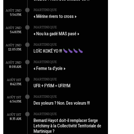
MARTINIQUE
AOÛT 2ND
5:56 PM
« Mérine rivers to cross »
MARTINIQUE
AOÛT 2ND
5:48 PM
« Nou ka gadé MAS pasé »
MARTINIQUE
AOÛT 2ND
12:05 PM
LOÏC KOKÉ YO !!!
MARTINIQUE
AOÛT 2ND
8:08 AM
« Ferme ta d’yole »
MARTINIQUE
AOÛT 1ST
8:42 PM
UFR + FYRM = UFRYM
MARTINIQUE
AOÛT 1ST
6:56 PM
Des yoleurs ? Non. Des voleurs !!!
MARTINIQUE
AOÛT 1ST
8:35 AM
Bernard Hayot doit-il remplacer Serge
Letchimy à la Collectivité Territoriale de
Martinique ?