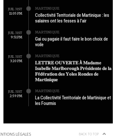
MARTINIQUE
JUIL 31ST
11:05 PM
Collectivité Territoriale de Martinique : les
salaires ont les fesses à l’air
MARTINIQUE
JUIL 31ST
9:51 PM
Gai ou pagaie il faut faire le bon choix de
voile
MARTINIQUE
JUIL 31ST
3:20 PM
𝐋𝐄𝐓𝐓𝐑𝐄 𝐎𝐔𝐕𝐄𝐑𝐓𝐄 À 𝐌𝐚𝐝𝐚𝐦𝐞
𝐈𝐬𝐚𝐛𝐞𝐥𝐥𝐞 𝐌𝐚𝐫𝐥𝐛𝐨𝐫𝐨𝐮𝐠𝐡 𝐏𝐫é𝐬𝐢𝐝𝐞𝐧𝐭𝐞 𝐝𝐞 𝐥𝐚
𝐅é𝐝é𝐫𝐚𝐭𝐢𝐨𝐧 𝐝𝐞𝐬 𝐘𝐨𝐥𝐞𝐬 𝐑𝐨𝐧𝐝𝐞𝐬 𝐝𝐞
𝐌𝐚𝐫𝐭𝐢𝐧𝐢𝐪𝐮𝐞
MARTINIQUE
JUIL 31ST
2:59 PM
La Collectivité Territoriale de Martinique et
les Fourmis
NTIONS LÉGALES
BACK TO TOP