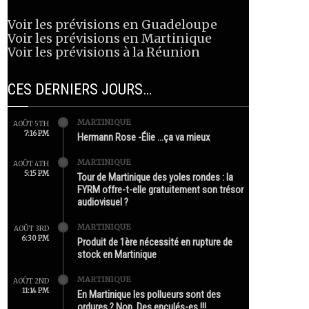
Voir les prévisions en Guadeloupe
Voir les prévisions en Martinique
Voir les prévisions à la Réunion
CES DERNIERS JOURS…
MARTINIQUE
AOÛT 5TH
7:16 PM
Hermann Rose -Élie …ça va mieux
MARTINIQUE
AOÛT 4TH
5:15 PM
Tour de Martinique des yoles rondes : la
FYRM offre-t-elle gratuitement son trésor
audiovisuel ?
MARTINIQUE
AOÛT 3RD
6:30 PM
Produit de 1ère nécessité en rupture de
stock en Martinique
MARTINIQUE
AOÛT 2ND
11:14 PM
En Martinique les pollueurs sont des
ordures ? Non. Des enculés-es !!!