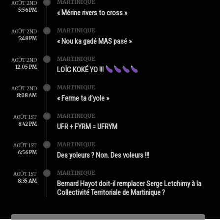
MARTINIQUE
AOÛT 2ND
5:56 PM
« Mérine rivers to cross »
MARTINIQUE
AOÛT 2ND
5:48 PM
« Nou ka gadé MAS pasé »
MARTINIQUE
AOÛT 2ND
12:05 PM
LOÏC KOKÉ YO !!!
MARTINIQUE
AOÛT 2ND
8:08 AM
« Ferme ta d’yole »
MARTINIQUE
AOÛT 1ST
8:42 PM
UFR + FYRM = UFRYM
MARTINIQUE
AOÛT 1ST
6:56 PM
Des yoleurs ? Non. Des voleurs !!!
MARTINIQUE
AOÛT 1ST
8:35 AM
Bernard Hayot doit-il remplacer Serge Letchimy à la
Collectivité Territoriale de Martinique ?