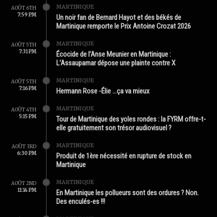
MARTINIQUE
AOÛT 6TH
7:59 PM
Un noir fan de Bernard Hayot et des békés de
Martinique remporte le Prix Antoine Crozat 2026
MARTINIQUE
AOÛT 5TH
7:31 PM
Écocide de l’Anse Meunier en Martinique :
L’Assaupamar dépose une plainte contre X
MARTINIQUE
AOÛT 5TH
7:16 PM
Hermann Rose -Élie …ça va mieux
MARTINIQUE
AOÛT 4TH
5:15 PM
Tour de Martinique des yoles rondes : la FYRM offre-t-
elle gratuitement son trésor audiovisuel ?
MARTINIQUE
AOÛT 3RD
6:30 PM
Produit de 1ère nécessité en rupture de stock en
Martinique
MARTINIQUE
AOÛT 2ND
11:14 PM
En Martinique les pollueurs sont des ordures ? Non.
Des enculés-es !!!