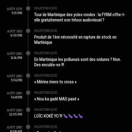
MARTINIQUE
AOÛT 4TH
5:15 PM
Tour de Martinique des yoles rondes : la FYRM offre-t-
elle gratuitement son trésor audiovisuel ?
MARTINIQUE
AOÛT 3RD
6:30 PM
Produit de 1ère nécessité en rupture de stock en
Martinique
MARTINIQUE
AOÛT 2ND
11:14 PM
En Martinique les pollueurs sont des ordures ? Non.
Des enculés-es !!!
MARTINIQUE
AOÛT 2ND
5:56 PM
« Mérine rivers to cross »
MARTINIQUE
AOÛT 2ND
5:48 PM
« Nou ka gadé MAS pasé »
MARTINIQUE
AOÛT 2ND
12:05 PM
LOÏC KOKÉ YO !!!
MARTINIQUE
AOÛT 2ND
8:08 AM