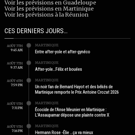
Voir les prévisions en Guadeloupe
Voir les prévisions en Martinique
Voir les prévisions à la Réunion
CES DERNIERS JOURS…
MARTINIQUE
AOÛT 7TH
9:45 AM
Entre after-yole et after-gynéco
MARTINIQUE
AOÛT 7TH
9:37 AM
After-yole…Félix et bouées
MARTINIQUE
AOÛT 6TH
7:59 PM
Un noir fan de Bernard Hayot et des békés de
Martinique remporte le Prix Antoine Crozat 2026
MARTINIQUE
AOÛT 5TH
7:31 PM
Écocide de l’Anse Meunier en Martinique :
L’Assaupamar dépose une plainte contre X
MARTINIQUE
AOÛT 5TH
7:16 PM
Hermann Rose -Élie …ça va mieux