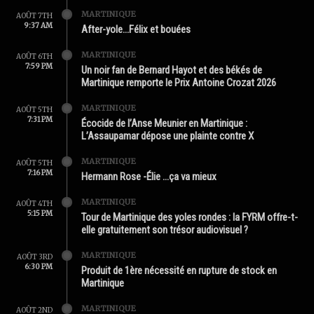
MARTINIQUE
AOÛT 7TH
9:37 AM
After-yole…Félix et bouées
MARTINIQUE
AOÛT 6TH
7:59 PM
Un noir fan de Bernard Hayot et des békés de
Martinique remporte le Prix Antoine Crozat 2026
MARTINIQUE
AOÛT 5TH
7:31 PM
Écocide de l’Anse Meunier en Martinique :
L’Assaupamar dépose une plainte contre X
MARTINIQUE
AOÛT 5TH
7:16 PM
Hermann Rose -Élie …ça va mieux
MARTINIQUE
AOÛT 4TH
5:15 PM
Tour de Martinique des yoles rondes : la FYRM offre-t-
elle gratuitement son trésor audiovisuel ?
MARTINIQUE
AOÛT 3RD
6:30 PM
Produit de 1ère nécessité en rupture de stock en
Martinique
MARTINIQUE
AOÛT 2ND