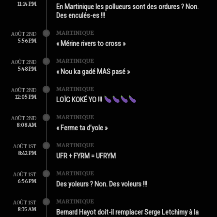
11:14 PM
En Martinique les pollueurs sont des ordures ? Non.
Des enculés-es !!!
MARTINIQUE
AOÛT 2ND
5:56 PM
« Mérine rivers to cross »
MARTINIQUE
AOÛT 2ND
5:48 PM
« Nou ka gadé MAS pasé »
MARTINIQUE
AOÛT 2ND
12:05 PM
LOÏC KOKÉ YO !!!
MARTINIQUE
AOÛT 2ND
8:08 AM
« Ferme ta d’yole »
MARTINIQUE
AOÛT 1ST
8:42 PM
UFR + FYRM = UFRYM
MARTINIQUE
AOÛT 1ST
6:56 PM
Des yoleurs ? Non. Des voleurs !!!
MARTINIQUE
AOÛT 1ST
8:35 AM
Bernard Hayot doit-il remplacer Serge Letchimy à la