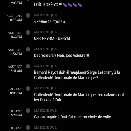
12:05 PM
LOÏC KOKÉ YO !!!
MARTINIQUE
AOÛT 2ND
8:08 AM
« Ferme ta d’yole »
MARTINIQUE
AOÛT 1ST
8:42 PM
UFR + FYRM = UFRYM
MARTINIQUE
AOÛT 1ST
6:56 PM
Des yoleurs ? Non. Des voleurs !!!
MARTINIQUE
AOÛT 1ST
8:35 AM
Bernard Hayot doit-il remplacer Serge Letchimy à la
Collectivité Territoriale de Martinique ?
MARTINIQUE
JUIL 31ST
11:05 PM
Collectivité Territoriale de Martinique : les salaires ont
les fesses à l’air
MARTINIQUE
JUIL 31ST
9:51 PM
Gai ou pagaie il faut faire le bon choix de voile
MARTINIQUE
JUIL 31ST