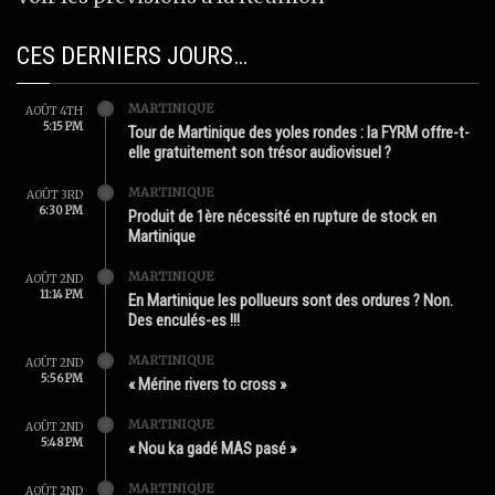
CES DERNIERS JOURS…
MARTINIQUE
AOÛT 4TH
5:15 PM
Tour de Martinique des yoles rondes : la FYRM offre-t-
elle gratuitement son trésor audiovisuel ?
MARTINIQUE
AOÛT 3RD
6:30 PM
Produit de 1ère nécessité en rupture de stock en
Martinique
MARTINIQUE
AOÛT 2ND
11:14 PM
En Martinique les pollueurs sont des ordures ? Non.
Des enculés-es !!!
MARTINIQUE
AOÛT 2ND
5:56 PM
« Mérine rivers to cross »
MARTINIQUE
AOÛT 2ND
5:48 PM
« Nou ka gadé MAS pasé »
MARTINIQUE
AOÛT 2ND