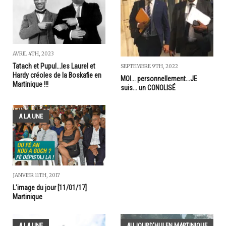
AVRIL 4TH, 2023
Tatach et Pupul...les Laurel et
SEPTEMBRE 9TH, 2022
Hardy créoles de la Boskafie en
MOI... personnellement...JE
Martinique !!!
suis... un CONOLISÉ
A LA UNE
JANVIER 11TH, 2017
L'image du jour [11/01/17]
Martinique
A LA UNE
AUJOURD'HUI EN MARTINIQUE