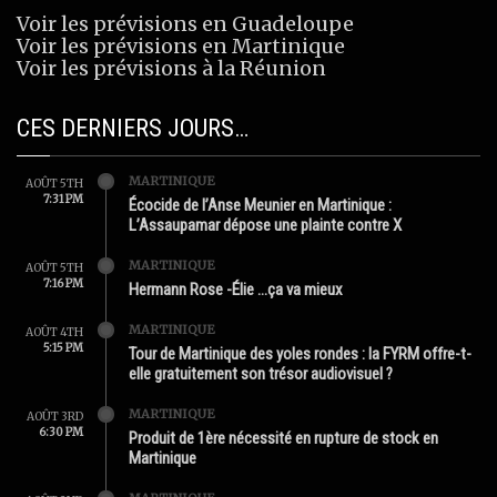
Voir les prévisions en Guadeloupe
Voir les prévisions en Martinique
Voir les prévisions à la Réunion
CES DERNIERS JOURS…
MARTINIQUE
AOÛT 5TH
7:31 PM
Écocide de l’Anse Meunier en Martinique :
L’Assaupamar dépose une plainte contre X
MARTINIQUE
AOÛT 5TH
7:16 PM
Hermann Rose -Élie …ça va mieux
MARTINIQUE
AOÛT 4TH
5:15 PM
Tour de Martinique des yoles rondes : la FYRM offre-t-
elle gratuitement son trésor audiovisuel ?
MARTINIQUE
AOÛT 3RD
6:30 PM
Produit de 1ère nécessité en rupture de stock en
Martinique