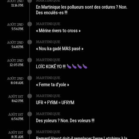
MARTINIQUE
AOÛT 2ND
11:14 PM
En Martinique les pollueurs sont des ordures ? Non.
Des enculés-es !!!
MARTINIQUE
AOÛT 2ND
5:56 PM
« Mérine rivers to cross »
MARTINIQUE
AOÛT 2ND
5:48 PM
« Nou ka gadé MAS pasé »
MARTINIQUE
AOÛT 2ND
12:05 PM
LOÏC KOKÉ YO !!!
MARTINIQUE
AOÛT 2ND
8:08 AM
« Ferme ta d’yole »
MARTINIQUE
AOÛT 1ST
8:42 PM
UFR + FYRM = UFRYM
MARTINIQUE
AOÛT 1ST
6:56 PM
Des yoleurs ? Non. Des voleurs !!!
MARTINIQUE
AOÛT 1ST
8:35 AM
Bernard Hayot doit-il remplacer Serge Letchimy à la